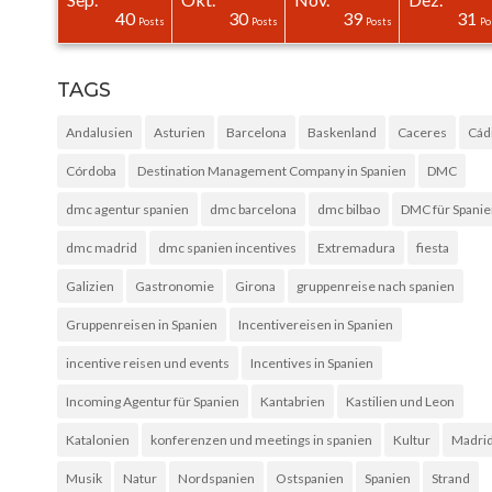
30
30
40
0
0
0
40
30
39
31
Posts
Posts
Posts
Posts
Posts
Posts
Posts
Posts
Posts
Po
TAGS
Andalusien
Asturien
Barcelona
Baskenland
Caceres
Cád
Córdoba
Destination Management Company in Spanien
DMC
dmc agentur spanien
dmc barcelona
dmc bilbao
DMC für Spani
dmc madrid
dmc spanien incentives
Extremadura
fiesta
Galizien
Gastronomie
Girona
gruppenreise nach spanien
Gruppenreisen in Spanien
Incentivereisen in Spanien
incentive reisen und events
Incentives in Spanien
Incoming Agentur für Spanien
Kantabrien
Kastilien und Leon
Katalonien
konferenzen und meetings in spanien
Kultur
Madri
Musik
Natur
Nordspanien
Ostspanien
Spanien
Strand