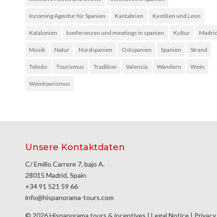
Incoming Agentur für Spanien
Kantabrien
Kastilien und Leon
Katalonien
konferenzen und meetings in spanien
Kultur
Madri
Musik
Natur
Nordspanien
Ostspanien
Spanien
Strand
Toledo
Tourismus
Tradition
Valencia
Wandern
Wein
Weintourismus
Unsere Kontaktdaten
C/ Emilio Carrere 7, bajo A.
28015 Madrid, Spain
+34 91 521 59 66
info@hispanorama-tours.com
© 2026 Hispanorama tours & incentives |
Legal Notice
|
Privacy