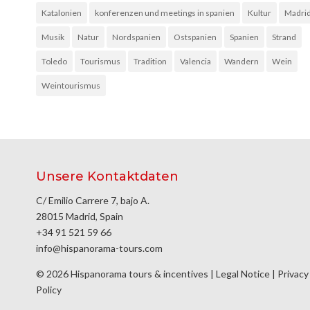
Katalonien
konferenzen und meetings in spanien
Kultur
Madri
Musik
Natur
Nordspanien
Ostspanien
Spanien
Strand
Toledo
Tourismus
Tradition
Valencia
Wandern
Wein
Weintourismus
Unsere Kontaktdaten
C/ Emilio Carrere 7, bajo A.
28015 Madrid, Spain
+34 91 521 59 66
info@hispanorama-tours.com
© 2026 Hispanorama tours & incentives |
Legal Notice
|
Privacy
Policy