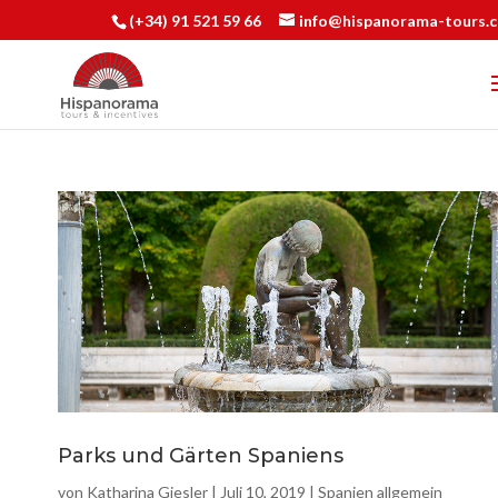
(+34) 91 521 59 66
info@hispanorama-tours.
Parks und Gärten Spaniens
von
Katharina Giesler
|
Juli 10, 2019
|
Spanien allgemein