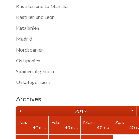
Kastilien und La Mancha
Kastilien und Leon
Katalonien
Madrid
Nordspanien
Ostspanien
Spanien allgemein
Unkategorisiert
Archives
<
2019
▼
Jan.
Feb.
März
Apr.
40
40
40
0
0
0
40
40
40
40
Posts
Posts
Posts
Posts
Posts
Posts
Posts
Posts
Posts
Po