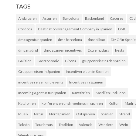
TAGS
Andalusien
Asturien
Barcelona
Baskenland
Caceres
Cád
Córdoba
Destination Management Company in Spanien
DMC
dmc agentur spanien
dmc barcelona
dmc bilbao
DMC für Spani
dmc madrid
dmc spanien incentives
Extremadura
fiesta
Galizien
Gastronomie
Girona
gruppenreise nach spanien
Gruppenreisen in Spanien
Incentivereisen in Spanien
incentive reisen und events
Incentives in Spanien
Incoming Agentur für Spanien
Kantabrien
Kastilien und Leon
Katalonien
konferenzen und meetings in spanien
Kultur
Madri
Musik
Natur
Nordspanien
Ostspanien
Spanien
Strand
Toledo
Tourismus
Tradition
Valencia
Wandern
Wein
Weintourismus