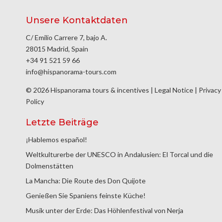
Unsere Kontaktdaten
C/ Emilio Carrere 7, bajo A.
28015 Madrid, Spain
+34 91 521 59 66
info@hispanorama-tours.com
© 2026 Hispanorama tours & incentives |
Legal Notice
|
Privacy
Policy
Letzte Beiträge
¡Hablemos español!
Weltkulturerbe der UNESCO in Andalusien: El Torcal und die
Dolmenstätten
La Mancha: Die Route des Don Quijote
Genießen Sie Spaniens feinste Küche!
Musik unter der Erde: Das Höhlenfestival von Nerja