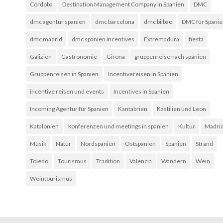
Córdoba
Destination Management Company in Spanien
DMC
dmc agentur spanien
dmc barcelona
dmc bilbao
DMC für Spani
dmc madrid
dmc spanien incentives
Extremadura
fiesta
Galizien
Gastronomie
Girona
gruppenreise nach spanien
Gruppenreisen in Spanien
Incentivereisen in Spanien
incentive reisen und events
Incentives in Spanien
Incoming Agentur für Spanien
Kantabrien
Kastilien und Leon
Katalonien
konferenzen und meetings in spanien
Kultur
Madri
Musik
Natur
Nordspanien
Ostspanien
Spanien
Strand
Toledo
Tourismus
Tradition
Valencia
Wandern
Wein
Weintourismus