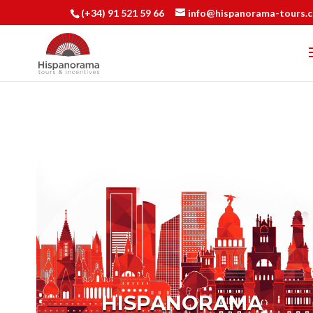
(+34) 91 521 59 66
info@hispanorama-tours.
HISPANORAMA