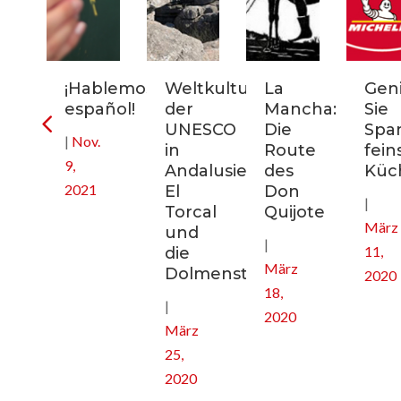
rn-
¡Hablemos
Weltkulturerbe
La
Gen
uptstadt
español!
der
Mancha:
Sie
ikreisen
UNESCO
Die
Spa
|
Nov.
in
Route
fein
9,
nien
Andalusien:
des
Küc
2021
El
Don
|
Torcal
Quijote
März
und
|
11,
die
März
Dolmenstätten
2020
18,
|
2020
März
25,
2020