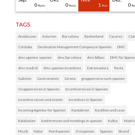
31
30
30
40
0
0
0
0
1
0
Posts
Posts
Posts
Posts
Posts
Posts
Posts
Posts
Post
Po
TAGS
Andalusien
Asturien
Barcelona
Baskenland
Caceres
Cád
Córdoba
Destination Management Company in Spanien
DMC
dmc agentur spanien
dmc barcelona
dmc bilbao
DMC für Spani
dmc madrid
dmc spanien incentives
Extremadura
fiesta
Galizien
Gastronomie
Girona
gruppenreise nach spanien
Gruppenreisen in Spanien
Incentivereisen in Spanien
incentive reisen und events
Incentives in Spanien
Incoming Agentur für Spanien
Kantabrien
Kastilien und Leon
Katalonien
konferenzen und meetings in spanien
Kultur
Madri
Musik
Natur
Nordspanien
Ostspanien
Spanien
Strand