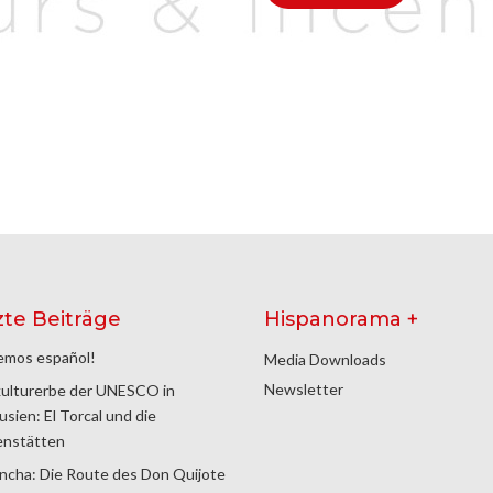
zte Beiträge
Hispanorama +
emos español!
Media Downloads
Newsletter
ulturerbe der UNESCO in
usien: El Torcal und die
enstätten
ncha: Die Route des Don Quijote