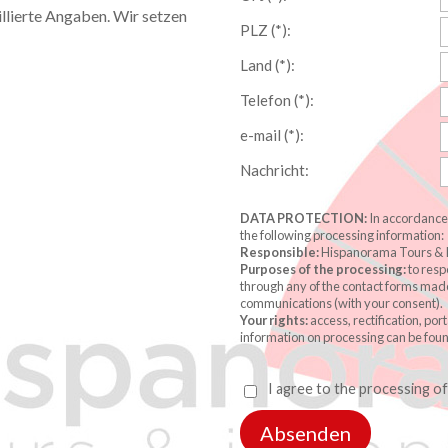
illierte Angaben. Wir setzen
PLZ (*):
Land (*):
Telefon (*):
e-mail (*):
Nachricht:
DATA PROTECTION:
In accordance 
the following processing information:
Responsible:
Hispanorama Tours & I
Purposes of the processing:
to resp
through any of the contact forms made
communications (with your consent).
Your rights:
access, rectification, por
information on processing can be foun
I agree to the processing o
Absenden