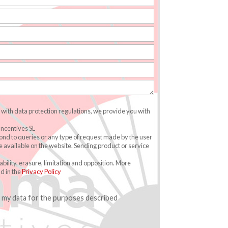
with data protection regulations, we provide you with
ncentives SL
ond to queries or any type of request made by the user
 available on the website. Sending product or service
tability, erasure, limitation and opposition. More
d in the
Privacy Policy
f my data for the purposes described