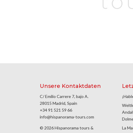
Unsere Kontaktdaten
Let
C/ Emilio Carrere 7, bajo A.
¡Habl
28015 Madrid, Spain
Weltk
+34 91 521 59 66
Andal
info@hispanorama-tours.com
Dolm
© 2026 Hispanorama tours &
La Ma