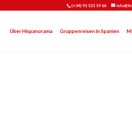
(+34) 91 521 59 66
info@h
Über Hispanorama
Gruppenreisen in Spanien
M