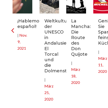
rn-
¡Hablemos
Weltkulturerbe
La
Gen
uptstadt
español!
der
Mancha:
Sie
ikreisen
UNESCO
Die
Spa
|
Nov.
in
Route
fein
9,
nien
Andalusien:
des
Küc
2021
El
Don
|
Torcal
Quijote
März
und
|
11,
die
März
Dolmenstätten
2020
18,
|
2020
März
25,
2020