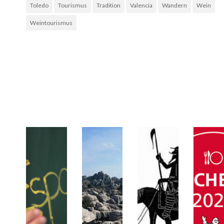
Toledo
Tourismus
Tradition
Valencia
Wandern
Wein
Weintourismus