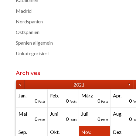
Katalonien
Madrid
Nordspanien
Ostspanien
Spanien allgemein
Unkategorisiert
Archives
<
2021
▼
Jan.
Feb.
März
Apr.
40
40
40
40
0
0
0
0
0
0
Posts
Posts
Posts
Posts
Posts
Posts
Posts
Posts
Posts
Po
Mai
Juni
Juli
Aug.
20
50
0
0
0
0
0
0
0
0
Posts
Posts
Posts
Posts
Posts
Posts
Posts
Posts
Posts
Po
Sep.
Okt.
Nov.
Dez.