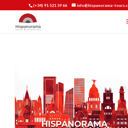
(+34) 91 521 59 66
info@hispanorama-tours.
HISPANORAMA