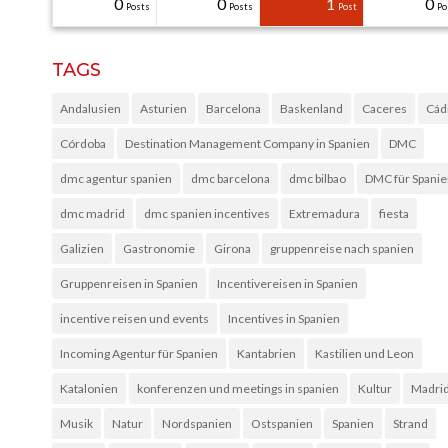
31
30
30
40
0
0
0
0
1
0
Posts
Posts
Posts
Posts
Posts
Posts
Posts
Posts
Post
Po
TAGS
Andalusien
Asturien
Barcelona
Baskenland
Caceres
Cád
Córdoba
Destination Management Company in Spanien
DMC
dmc agentur spanien
dmc barcelona
dmc bilbao
DMC für Spani
dmc madrid
dmc spanien incentives
Extremadura
fiesta
Galizien
Gastronomie
Girona
gruppenreise nach spanien
Gruppenreisen in Spanien
Incentivereisen in Spanien
incentive reisen und events
Incentives in Spanien
Incoming Agentur für Spanien
Kantabrien
Kastilien und Leon
Katalonien
konferenzen und meetings in spanien
Kultur
Madri
Musik
Natur
Nordspanien
Ostspanien
Spanien
Strand