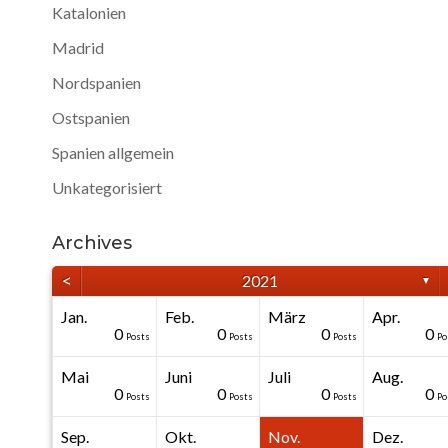
Katalonien
Madrid
Nordspanien
Ostspanien
Spanien allgemein
Unkategorisiert
Archives
<
2021
▼
Jan.
Feb.
März
Apr.
40
40
40
40
0
0
0
0
0
0
Posts
Posts
Posts
Posts
Posts
Posts
Posts
Posts
Posts
Po
Mai
Juni
Juli
Aug.
20
50
0
0
0
0
0
0
0
0
Posts
Posts
Posts
Posts
Posts
Posts
Posts
Posts
Posts
Po
Sep.
Okt.
Nov.
Dez.