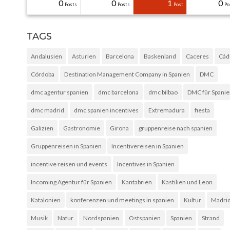
31
30
30
40
0
0
0
0
1
0
Posts
Posts
Posts
Posts
Posts
Posts
Posts
Posts
Post
Po
TAGS
Andalusien
Asturien
Barcelona
Baskenland
Caceres
Cád
Córdoba
Destination Management Company in Spanien
DMC
dmc agentur spanien
dmc barcelona
dmc bilbao
DMC für Spani
dmc madrid
dmc spanien incentives
Extremadura
fiesta
Galizien
Gastronomie
Girona
gruppenreise nach spanien
Gruppenreisen in Spanien
Incentivereisen in Spanien
incentive reisen und events
Incentives in Spanien
Incoming Agentur für Spanien
Kantabrien
Kastilien und Leon
Katalonien
konferenzen und meetings in spanien
Kultur
Madri
Musik
Natur
Nordspanien
Ostspanien
Spanien
Strand