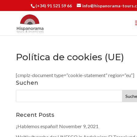
(+34) 91 521 59 66
info@hispanorama-tours.
Política de cookies (UE)
[cmplz-document type=“cookie-statement“ region=“eu“]
Suchen
Suchen
nach:
Recent Posts
¡Hablemos español!
November 9, 2021
Weltkulturerbe der UNESCO in Andalusien: El Torcal und 