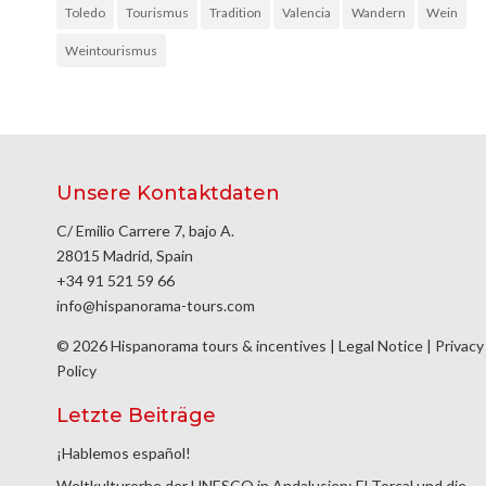
Toledo
Tourismus
Tradition
Valencia
Wandern
Wein
Weintourismus
Unsere Kontaktdaten
C/ Emilio Carrere 7, bajo A.
28015 Madrid, Spain
+34 91 521 59 66
info@hispanorama-tours.com
© 2026 Hispanorama tours & incentives |
Legal Notice
|
Privacy
Policy
Letzte Beiträge
¡Hablemos español!
Weltkulturerbe der UNESCO in Andalusien: El Torcal und die