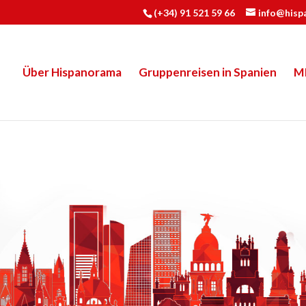
(+34) 91 521 59 66
info@hisp
Über Hispanorama
Gruppenreisen in Spanien
M