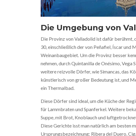
Die Umgebung von Val
Die Provinz von Valladolid ist dafür berühmt, d
30, einschließlich der von Peñafiel, Íscar und
Weinanbaugebiet. Um die Provinz besser kenn
nehmen, durch Quintanilla de Onésimo, Vega Si
weitere reizvolle Dörfer, wie Simancas, das Kö
künstlerisch von großer Bedeutung ist, und M
ein Thermalbad.
Diese Dörfer sind ideal, um die Küche der Regi
für Lammbraten und Spanferkel. Weitere bekan
Suppe, mit Brot, Knoblauch und luftgetrockne
Diese Gerichte isst man natürlich am besten m
Ursprungsbezeichnung: Ribera del Duero, Ciga