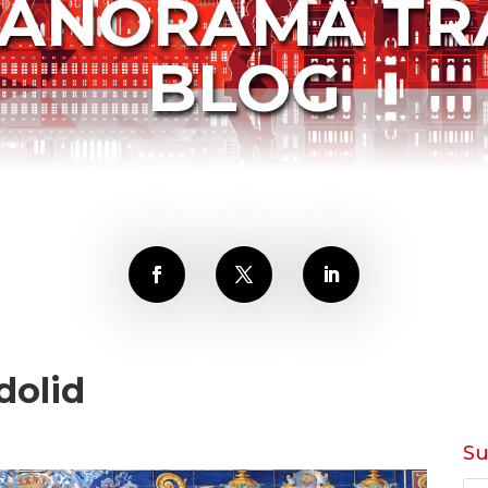
PANORAMA TR
BLOG
adolid
S