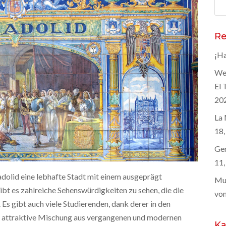
Suc
nac
Re
¡Ha
Wel
El 
20
La 
18,
Gen
11,
ladolid eine lebhafte Stadt mit einem ausgeprägt
Mus
ibt es zahlreiche Sehenswürdigkeiten zu sehen, die die
von
Es gibt auch viele Studierenden, dank derer in den
ine attraktive Mischung aus vergangenen und modernen
Ka