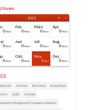
chives
>
2021
▼
n.
Feb.
März
Apr.
0
0
0
0
Posts
Posts
Posts
Posts
ai
Juni
Juli
Aug.
0
0
0
0
Posts
Posts
Posts
Posts
p.
Okt.
Nov.
Dez.
0
0
1
0
Posts
Posts
Post
Posts
AGS
dalusien
Asturien
Barcelona
Baskenland
ceres
Cádiz
Córdoba
stination Management Company in Spanien