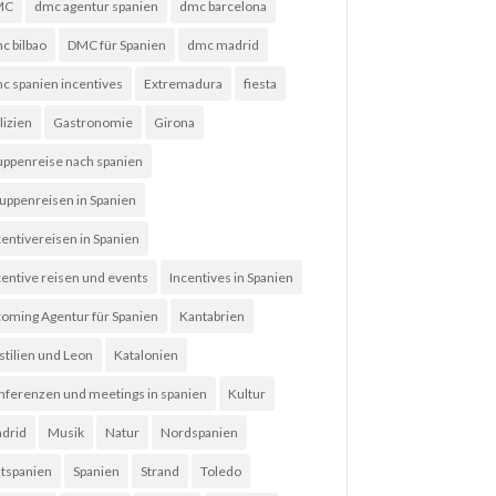
MC
dmc agentur spanien
dmc barcelona
c bilbao
DMC für Spanien
dmc madrid
c spanien incentives
Extremadura
fiesta
lizien
Gastronomie
Girona
uppenreise nach spanien
uppenreisen in Spanien
centivereisen in Spanien
centive reisen und events
Incentives in Spanien
coming Agentur für Spanien
Kantabrien
stilien und Leon
Katalonien
nferenzen und meetings in spanien
Kultur
drid
Musik
Natur
Nordspanien
tspanien
Spanien
Strand
Toledo