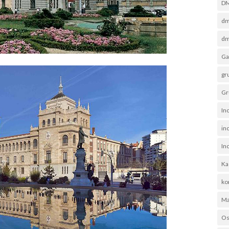
D
dm
dm
Ga
gr
Gr
In
in
In
Ka
ko
Ma
Os