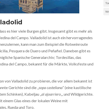
To
We
ladolid
ass es hier viele Burgen gibt. Insgesamt gibt es mehr als
 Medina del Campo. Valladolid ist auch ein hervorragendes
enzulernen, kann man zum Beispiel die Rotweinroute
cilia, Pesquera de Duero und Peñafiel. Daneben gibt es
nigliche Spanische Generalarchiv; Tordesillas, das
edina del Campo, bekannt für die Märkte, Volksfeste und
on von Valladolid zu probieren, die vor allem bekannt ist
nte Gerichte sind die „
sopa castellana
“ (eine kastilische
tem Schinken), Kabeljau „
al ajoarriero
„, und Wildgerichte.
it einem Glas eines der lokalen Weine mit
les, Rueda und Toro.