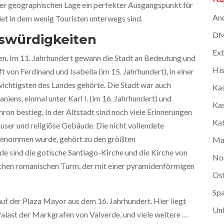
rer geographischen Lage ein perfekter Ausgangspunkt für
And
iet in dem wenig Touristen unterwegs sind.
DMC
swürdigkeiten
Ex
den. Im 11. Jahrhundert gewann die Stadt an Bedeutung und
Hi
 von Ferdinand und Isabella (im 15. Jahrhundert), in einer
n wichtigsten des Landes gehörte. Die Stadt war auch
Kas
niens, einmal unter Karl I. (im 16. Jahrhundert) und
Kas
Thron bestieg. In der Altstadt sind noch viele Erinnerungen
Kat
äuser und religiöse Gebäude. Die nicht vollendete
fgenommen wurde, gehört zu den größten
Ma
e sind die gotische Santiago-Kirche und die Kirche von
No
chen romanischen Turm, der mit einer pyramidenförmigen
Os
Spa
auf der Plaza Mayor aus dem 16. Jahrhundert. Hier liegt
Unk
Palast der Markgrafen von Valverde, und viele weitere …