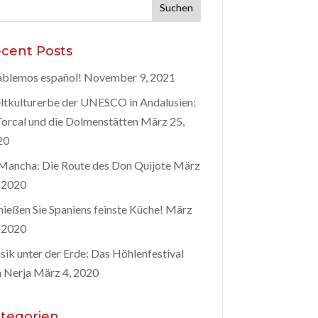
hen
h:
cent Posts
blemos español!
November 9, 2021
tkulturerbe der UNESCO in Andalusien:
Torcal und die Dolmenstätten
März 25,
20
Mancha: Die Route des Don Quijote
März
 2020
ießen Sie Spaniens feinste Küche!
März
 2020
ik unter der Erde: Das Höhlenfestival
 Nerja
März 4, 2020
tegorien