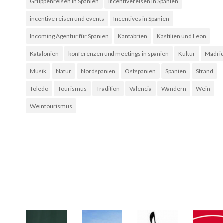
Gruppenreisen in Spanien
Incentivereisen in Spanien
incentive reisen und events
Incentives in Spanien
Incoming Agentur für Spanien
Kantabrien
Kastilien und Leon
Katalonien
konferenzen und meetings in spanien
Kultur
Madri
Musik
Natur
Nordspanien
Ostspanien
Spanien
Strand
Toledo
Tourismus
Tradition
Valencia
Wandern
Wein
Weintourismus