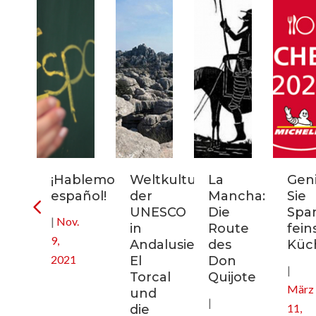
rn-
¡Hablemos
Weltkulturerbe
La
Gen
uptstadt
español!
der
Mancha:
Sie
ikreisen
UNESCO
Die
Spa
|
Nov.
in
Route
fein
9,
nien
Andalusien:
des
Küc
2021
El
Don
|
Torcal
Quijote
März
und
|
11,
die