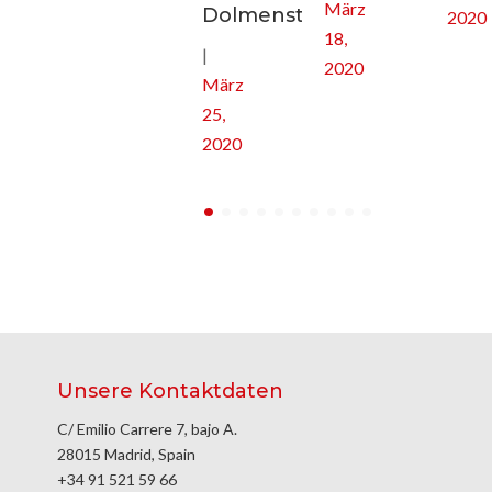
März
Dolmenstätten
2020
18,
|
2020
März
25,
2020
Unsere Kontaktdaten
C/ Emilio Carrere 7, bajo A.
28015 Madrid, Spain
+34 91 521 59 66