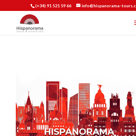
(+34) 91 521 59 66
info@hispanorama-tours.
HISPANORAMA