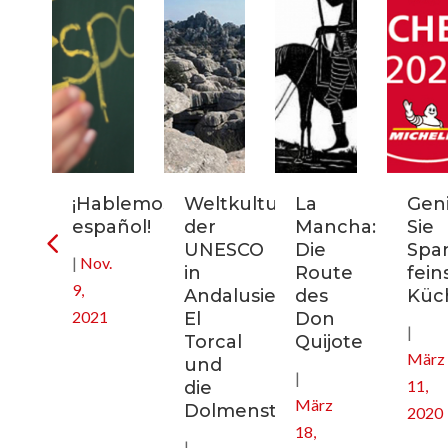
rn-
¡Hablemos
Weltkulturerbe
La
Gen
uptstadt
español!
der
Mancha:
Sie
ikreisen
UNESCO
Die
Spa
|
Nov.
in
Route
fein
9,
nien
Andalusien:
des
Küc
2021
El
Don
|
Torcal
Quijote
März
und
|
11,
die
März
Dolmenstätten
2020
18,
|