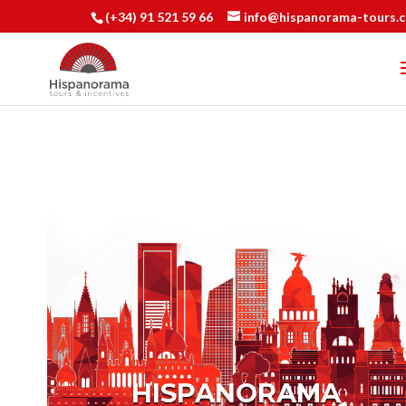
(+34) 91 521 59 66
info@hispanorama-tours.
HISPANORAMA