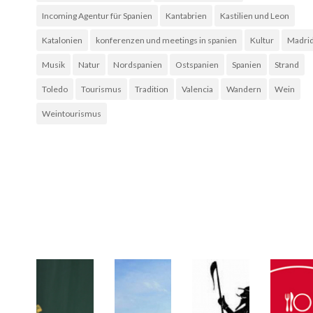
Incoming Agentur für Spanien
Kantabrien
Kastilien und Leon
Katalonien
konferenzen und meetings in spanien
Kultur
Madri
Musik
Natur
Nordspanien
Ostspanien
Spanien
Strand
Toledo
Tourismus
Tradition
Valencia
Wandern
Wein
Weintourismus