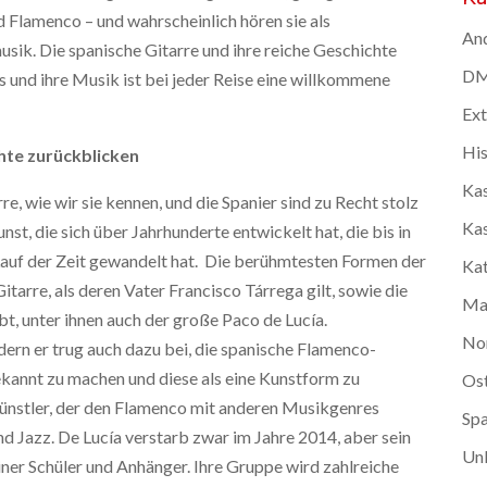
d Flamenco – und wahrscheinlich hören sie als
And
sik. Die spanische Gitarre und ihre reiche Geschichte
DMC
 und ihre Musik ist bei jeder Reise eine willkommene
Ex
Hi
hte zurückblicken
Kas
e, wie wir sie kennen, und die Spanier sind zu Recht stolz
Kas
nst, die sich über Jahrhunderte entwickelt hat, die bis in
Lauf der Zeit gewandelt hat. Die berühmtesten Formen der
Kat
itarre, als deren Vater Francisco Tárrega gilt, sowie die
Ma
ibt, unter ihnen auch der große Paco de Lucía.
No
dern er trug auch dazu bei, die spanische Flamenco-
ekannt zu machen und diese als eine Kunstform zu
Os
 Künstler, der den Flamenco mit anderen Musikgenres
Spa
nd Jazz. De Lucía verstarb zwar im Jahre 2014, aber sein
Unk
iner Schüler und Anhänger. Ihre Gruppe wird zahlreiche