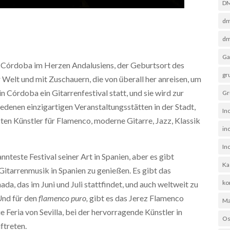
D
dm
dm
Ga
dt Córdoba im Herzen Andalusiens, der Geburtsort des
gr
 Welt und mit Zuschauern, die von überall her anreisen, um
 in Córdoba ein Gitarrenfestival statt, und sie wird zur
Gr
hiedenen einzigartigen Veranstaltungsstätten in der Stadt,
In
sten Künstler für Flamenco, moderne Gitarre, Jazz, Klassik
in
In
nteste Festival seiner Art in Spanien, aber es gibt
Ka
Gitarrenmusik in Spanien zu genießen. Es gibt das
ko
da, das im Juni und Juli stattfindet, und auch weltweit zu
Und für den
flamenco puro,
gibt es das Jerez Flamenco
Ma
e Feria von Sevilla, bei der hervorragende Künstler in
Os
ftreten.