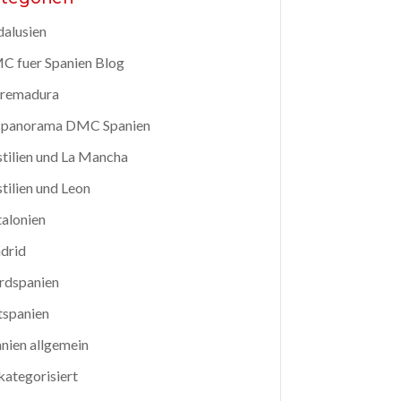
alusien
 fuer Spanien Blog
tremadura
spanorama DMC Spanien
tilien und La Mancha
tilien und Leon
alonien
drid
rdspanien
tspanien
nien allgemein
ategorisiert