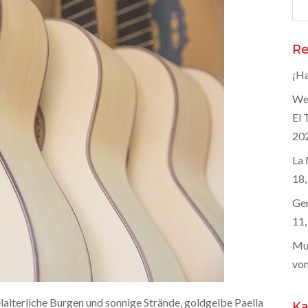
Suc
nac
Re
¡Ha
Wel
El 
20
La 
18,
Gen
11,
Mus
von
lalterliche Burgen und sonnige Strände, goldgelbe Paella
Ka