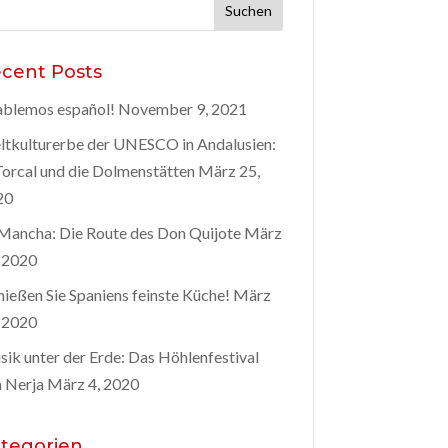
hen
h:
cent Posts
blemos español!
November 9, 2021
tkulturerbe der UNESCO in Andalusien:
Torcal und die Dolmenstätten
März 25,
20
Mancha: Die Route des Don Quijote
März
 2020
ießen Sie Spaniens feinste Küche!
März
 2020
ik unter der Erde: Das Höhlenfestival
 Nerja
März 4, 2020
tegorien