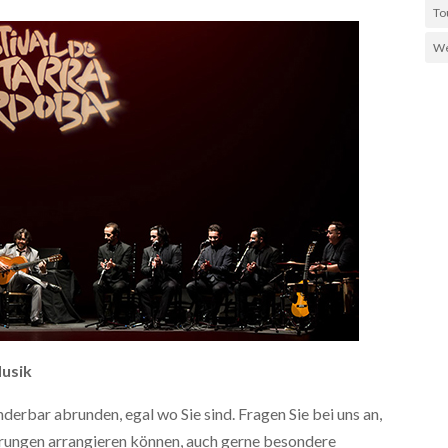
To
We
Musik
erbar abrunden, egal wo Sie sind. Fragen Sie bei uns an,
ührungen arrangieren können, auch gerne besondere