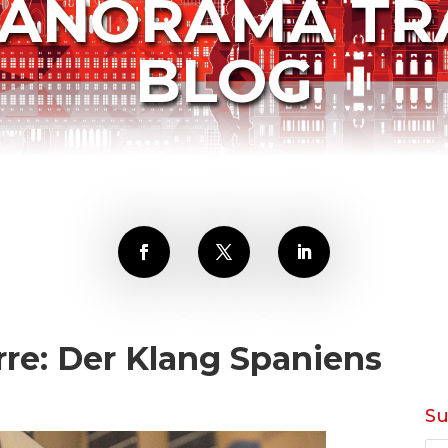
PANORAMA TR
BLOG
rre: Der Klang Spaniens
S