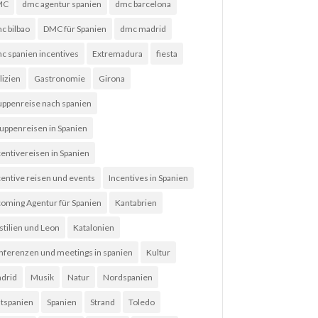
MC
dmc agentur spanien
dmc barcelona
c bilbao
DMC für Spanien
dmc madrid
c spanien incentives
Extremadura
fiesta
lizien
Gastronomie
Girona
uppenreise nach spanien
uppenreisen in Spanien
centivereisen in Spanien
centive reisen und events
Incentives in Spanien
coming Agentur für Spanien
Kantabrien
stilien und Leon
Katalonien
nferenzen und meetings in spanien
Kultur
drid
Musik
Natur
Nordspanien
tspanien
Spanien
Strand
Toledo