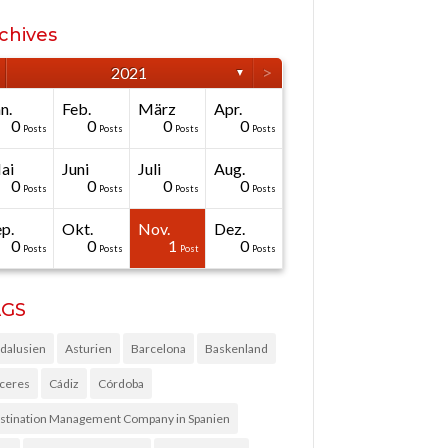
chives
>
2021
▼
n.
Feb.
März
Apr.
0
0
0
0
Posts
Posts
Posts
Posts
ai
Juni
Juli
Aug.
0
0
0
0
Posts
Posts
Posts
Posts
p.
Okt.
Nov.
Dez.
0
0
1
0
Posts
Posts
Post
Posts
AGS
dalusien
Asturien
Barcelona
Baskenland
ceres
Cádiz
Córdoba
stination Management Company in Spanien