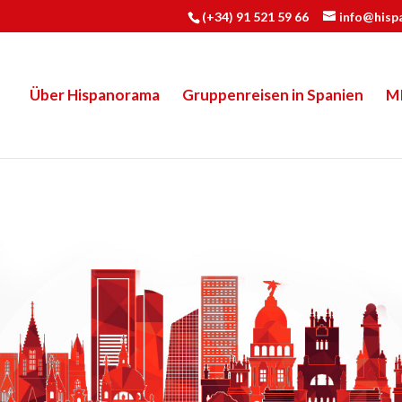
(+34) 91 521 59 66
info@hisp
Über Hispanorama
Gruppenreisen in Spanien
M