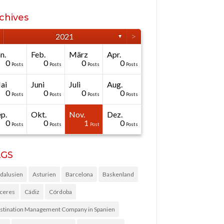
chives
>
2021
▼
n.
Feb.
März
Apr.
0
0
0
0
Posts
Posts
Posts
Posts
ai
Juni
Juli
Aug.
0
0
0
0
Posts
Posts
Posts
Posts
p.
Okt.
Nov.
Dez.
0
0
1
0
Posts
Posts
Post
Posts
AGS
dalusien
Asturien
Barcelona
Baskenland
ceres
Cádiz
Córdoba
stination Management Company in Spanien