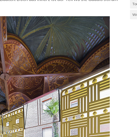
To
We