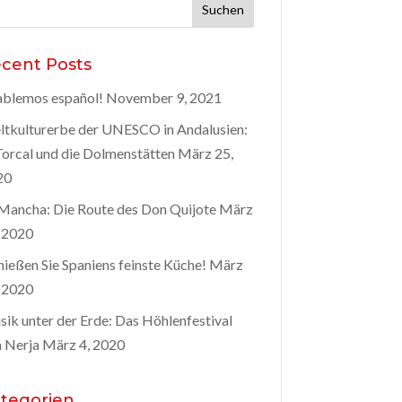
hen
h:
cent Posts
blemos español!
November 9, 2021
tkulturerbe der UNESCO in Andalusien:
Torcal und die Dolmenstätten
März 25,
20
Mancha: Die Route des Don Quijote
März
 2020
ießen Sie Spaniens feinste Küche!
März
 2020
ik unter der Erde: Das Höhlenfestival
 Nerja
März 4, 2020
tegorien