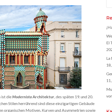
Suc
nac
Re
¡Ha
Wel
El 
20
La 
18,
Gen
11,
Mus
von
ist die
Modernista
Architektur
, des späten 19. und 20.
schen Stilen herrührend sind diese einzigartigen Gebäude
, den organischen Motiven, Kurven und Asymmetrien sowie
Ka