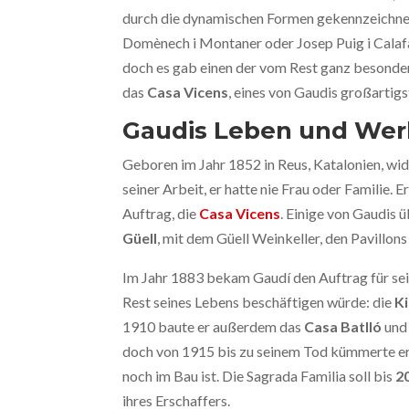
durch die dynamischen Formen gekennzeichnet.
Domènech i Montaner oder Josep Puig i Calaf
doch es gab einen der vom Rest ganz besonde
das
Casa Vicens
, eines von Gaudis großartig
Gaudis Leben und Wer
Geboren im Jahr 1852 in Reus, Katalonien, wi
seiner Arbeit, er hatte nie Frau oder Familie.
Auftrag, die
Casa Vicens
. Einige von Gaudis
Güell
, mit dem Güell Weinkeller, den Pavillon
Im Jahr 1883 bekam Gaudí den Auftrag für sei
Rest seines Lebens beschäftigen würde: die
Ki
1910 baute er außerdem das
Casa Batlló
und
doch von 1915 bis zu seinem Tod kümmerte er 
noch im Bau ist. Die Sagrada Familia soll bis
2
ihres Erschaffers.