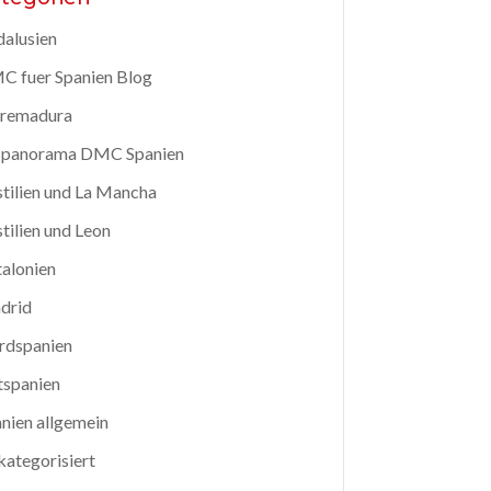
alusien
 fuer Spanien Blog
tremadura
spanorama DMC Spanien
tilien und La Mancha
tilien und Leon
alonien
drid
rdspanien
tspanien
nien allgemein
ategorisiert