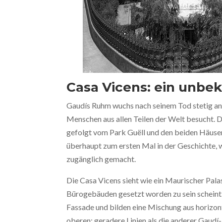
Casa Vicens: ein unbe
Gaudís Ruhm wuchs nach seinem Tod stetig a
Menschen aus allen Teilen der Welt besucht. D
gefolgt vom Park Guëll und den beiden Häuser
überhaupt zum ersten Mal in der Geschichte,
zugänglich gemacht.
Die Casa Vicens sieht wie ein Maurischer Pala
Bürogebäuden gesetzt worden zu sein scheint
Fassade und bilden eine Mischung aus horizonta
oberen; geradere Linien als die anderer Gaudí-