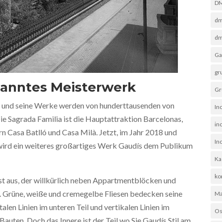
D
dm
dm
Ga
gr
kanntes Meisterwerk
Gr
n und seine Werke werden von hunderttausenden von
In
ie Sagrada Familia ist die Hauptattraktion Barcelonas,
in
n Casa Batlló und Casa Milà. Jetzt, im Jahr 2018 und
In
 wird ein weiteres großartiges Werk Gaudís dem Publikum
Ka
ko
st aus, der willkürlich neben Appartmentblöcken und
. Grüne, weiße und cremegelbe Fliesen bedecken seine
Ma
len Linien im unteren Teil und vertikalen Linien im
Os
Bauten. Doch das Innere ist der Teil wo Sie Gaudís Stil am