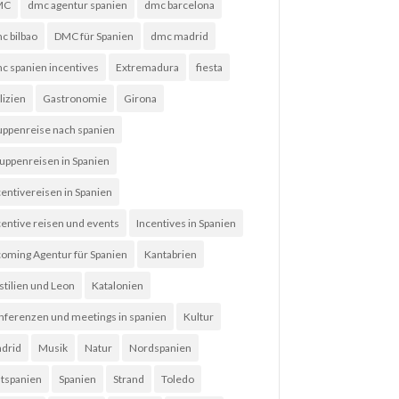
MC
dmc agentur spanien
dmc barcelona
c bilbao
DMC für Spanien
dmc madrid
c spanien incentives
Extremadura
fiesta
lizien
Gastronomie
Girona
uppenreise nach spanien
uppenreisen in Spanien
centivereisen in Spanien
centive reisen und events
Incentives in Spanien
coming Agentur für Spanien
Kantabrien
stilien und Leon
Katalonien
nferenzen und meetings in spanien
Kultur
drid
Musik
Natur
Nordspanien
tspanien
Spanien
Strand
Toledo