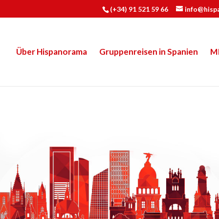
(+34) 91 521 59 66
info@hisp
Über Hispanorama
Gruppenreisen in Spanien
M