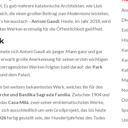
 Es gab mehrere katalonische Architekten, wie Lluís
And
alch, die einen großen Beitrag zum
Modernisme
leisteten,
DMC
rs herausstach –
Antoni Gaudí
. Heute, im Jahr 2018, wird
sten Werken erstmalig für die Öffentlichkeit geöffnet.
Ex
k
Hi
Kas
dmete sich Antoni Gaudi als junger Mann ganz und gar
 Er erwarb große Anerkennung für seinen ersten wichtigen
Kas
 überragendsten Werken folgten bald darauf: der
Park
Kat
s und dem Palast.
Ma
n bei weitem bekanntestes Werk, welches ihn für den
No
rche und Basilika Sagrada Familia
. Zwischen 1904 und
Os
 das
Casa Milà
, zwei seiner emblematischsten Werke,
sich ausschließlich um sein Großprojekt, das bis heute
Spa
026
fertig gestellt sein, der Hundertjahrfeier des Todes
Unk