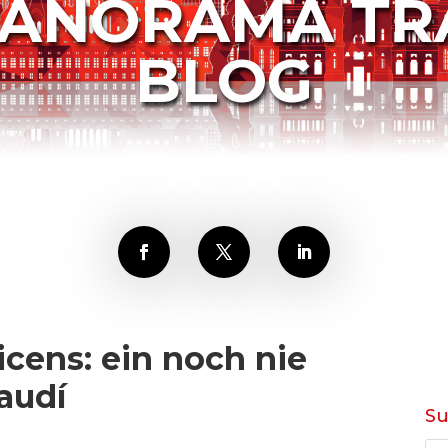
PANORAMA TR
BLOG
icens: ein noch nie
audí
S