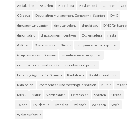
Andalusien
Asturien
Barcelona
Baskenland
Caceres
Cád
Córdoba
Destination Management Company in Spanien
DMC
dmc agentur spanien
dmc barcelona
dmc bilbao
DMC für Spani
dmc madrid
dmc spanien incentives
Extremadura
fiesta
Galizien
Gastronomie
Girona
gruppenreise nach spanien
Gruppenreisen in Spanien
Incentivereisen in Spanien
incentive reisen und events
Incentives in Spanien
Incoming Agentur für Spanien
Kantabrien
Kastilien und Leon
Katalonien
konferenzen und meetings in spanien
Kultur
Madri
Musik
Natur
Nordspanien
Ostspanien
Spanien
Strand
Toledo
Tourismus
Tradition
Valencia
Wandern
Wein
Weintourismus