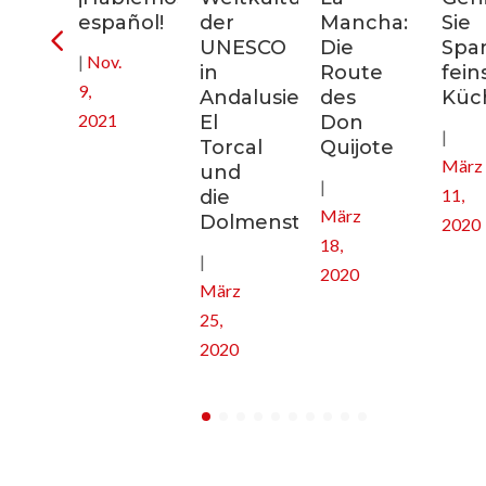
uptstadt
español!
der
Mancha:
Sie
ikreisen
UNESCO
Die
Spa
|
Nov.
in
Route
fein
9,
nien
Andalusien:
des
Küc
2021
El
Don
|
Torcal
Quijote
März
und
|
11,
die
März
Dolmenstätten
2020
18,
|
2020
März
25,
2020