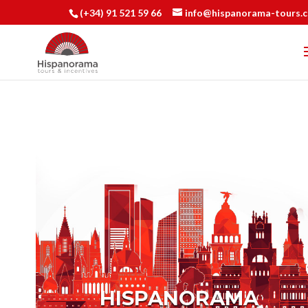
(+34) 91 521 59 66
info@hispanorama-tours.
HISPANORAMA