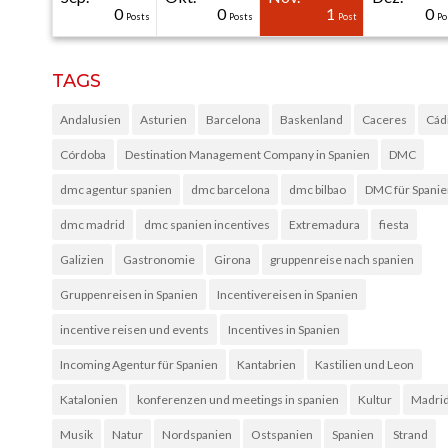
31
30
30
40
0
0
0
0
1
0
Posts
Posts
Posts
Posts
Posts
Posts
Posts
Posts
Post
Po
TAGS
Andalusien
Asturien
Barcelona
Baskenland
Caceres
Cád
Córdoba
Destination Management Company in Spanien
DMC
dmc agentur spanien
dmc barcelona
dmc bilbao
DMC für Spani
dmc madrid
dmc spanien incentives
Extremadura
fiesta
Galizien
Gastronomie
Girona
gruppenreise nach spanien
Gruppenreisen in Spanien
Incentivereisen in Spanien
incentive reisen und events
Incentives in Spanien
Incoming Agentur für Spanien
Kantabrien
Kastilien und Leon
Katalonien
konferenzen und meetings in spanien
Kultur
Madri
Musik
Natur
Nordspanien
Ostspanien
Spanien
Strand