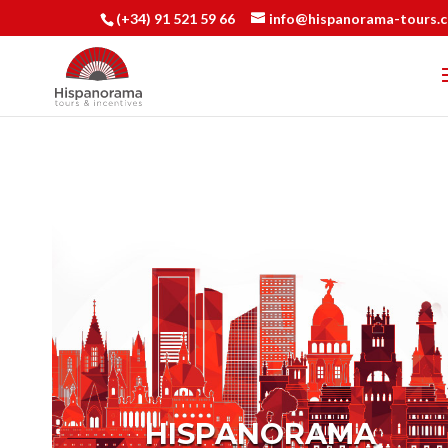
(+34) 91 521 59 66
info@hispanorama-tours.
HISPANORAMA