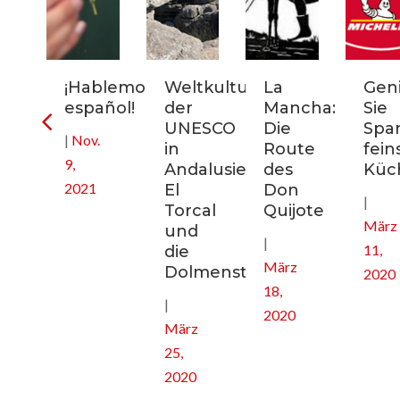
rn-
¡Hablemos
Weltkulturerbe
La
Gen
uptstadt
español!
der
Mancha:
Sie
ikreisen
UNESCO
Die
Spa
|
Nov.
in
Route
fein
9,
nien
Andalusien:
des
Küc
2021
El
Don
|
Torcal
Quijote
März
und
|
11,
die
März
Dolmenstätten
2020
18,
|
2020
März
25,
2020