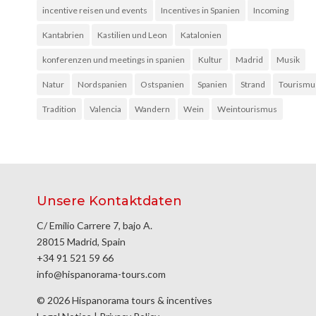
incentive reisen und events
Incentives in Spanien
Incoming
Kantabrien
Kastilien und Leon
Katalonien
konferenzen und meetings in spanien
Kultur
Madrid
Musik
Natur
Nordspanien
Ostspanien
Spanien
Strand
Tourismu
Tradition
Valencia
Wandern
Wein
Weintourismus
Unsere Kontaktdaten
C/ Emilio Carrere 7, bajo A.
28015 Madrid, Spain
+34 91 521 59 66
info@hispanorama-tours.com
© 2026 Hispanorama tours & incentives