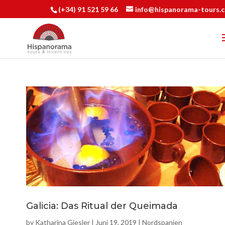
(+34) 91 521 59 66
info@hispanorama-tours.
Galicia: Das Ritual der Queimada
by
Katharina Giesler
|
Juni 19, 2019
|
Nordspanien