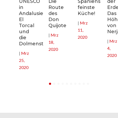
nien:
UNESCO
Die
Spaniens
der
in
Route
feinste
Erde
Andalusien:
des
Küche!
Das
El
Don
Höhl
|
Mrz
nee
Torcal
Quijote
von
11,
und
Nerj
|
Mrz
2020
die
|
Mrz
18,
Dolmenstätten
4,
2020
|
Mrz
2020
25,
2020