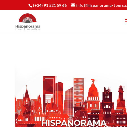
(+34) 91 521 59 66
info@hispanorama-tours.
HISPANORAMA