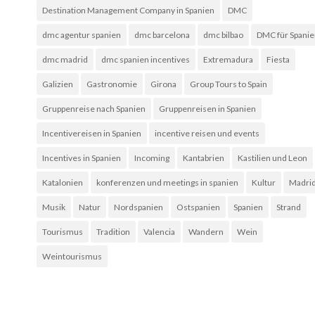
Destination Management Company in Spanien
DMC
dmc agentur spanien
dmc barcelona
dmc bilbao
DMC für Spani
dmc madrid
dmc spanien incentives
Extremadura
Fiesta
Galizien
Gastronomie
Girona
Group Tours to Spain
Gruppenreise nach Spanien
Gruppenreisen in Spanien
Incentivereisen in Spanien
incentive reisen und events
Incentives in Spanien
Incoming
Kantabrien
Kastilien und Leon
Katalonien
konferenzen und meetings in spanien
Kultur
Madri
Musik
Natur
Nordspanien
Ostspanien
Spanien
Strand
Tourismus
Tradition
Valencia
Wandern
Wein
Weintourismus