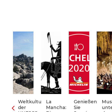
ter
Weltkulturerbe
La
Genießen
Mus
der
Mancha:
Sie
unt