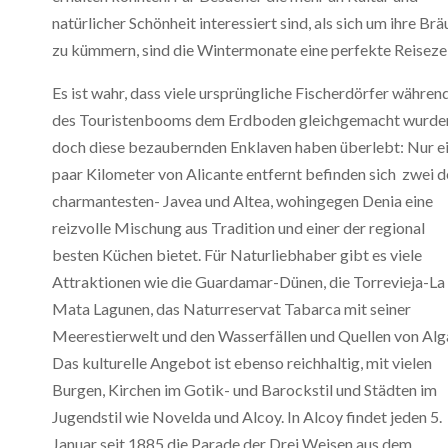
natürlicher Schönheit interessiert sind, als sich um ihre Br
zu kümmern, sind die Wintermonate eine perfekte Reisezei
Es ist wahr, dass viele ursprüngliche Fischerdörfer währen
des Touristenbooms dem Erdboden gleichgemacht wurde
doch diese bezaubernden Enklaven haben überlebt: Nur e
paar Kilometer von Alicante entfernt befinden sich zwei d
charmantesten- Javea und Altea, wohingegen Denia eine
reizvolle Mischung aus Tradition und einer der regional
besten Küchen bietet. Für Naturliebhaber gibt es viele
Attraktionen wie die Guardamar-Dünen, die Torrevieja-La
Mata Lagunen, das Naturreservat Tabarca mit seiner
Meerestierwelt und den Wasserfällen und Quellen von Alga
Das kulturelle Angebot ist ebenso reichhaltig, mit vielen
Burgen, Kirchen im Gotik- und Barockstil und Städten im
Jugendstil wie Novelda und Alcoy. In Alcoy findet jeden 5.
Januar seit 1885 die Parade der Drei Weisen aus dem