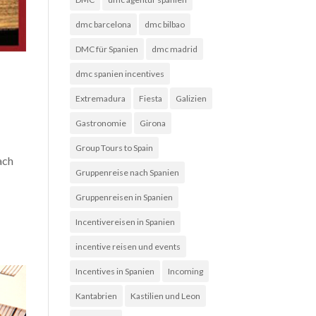
dmc barcelona
dmc bilbao
DMC für Spanien
dmc madrid
dmc spanien incentives
Extremadura
Fiesta
Galizien
Gastronomie
Girona
Group Tours to Spain
ach
Gruppenreise nach Spanien
Gruppenreisen in Spanien
Incentivereisen in Spanien
incentive reisen und events
Incentives in Spanien
Incoming
Kantabrien
Kastilien und Leon