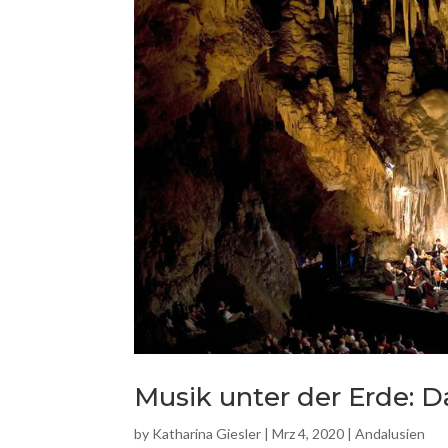
Musik unter der Erde: D
by
Katharina Giesler
|
Mrz 4, 2020
|
Andalusien