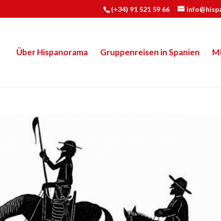
(+34) 91 521 59 66
info@hisp
Über Hispanorama
Gruppenreisen in Spanien
M