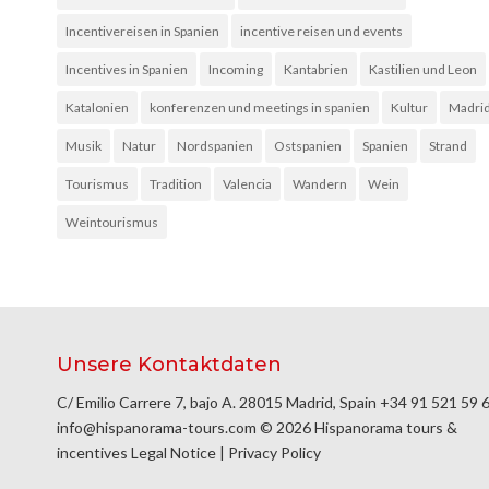
Incentivereisen in Spanien
incentive reisen und events
Incentives in Spanien
Incoming
Kantabrien
Kastilien und Leon
Katalonien
konferenzen und meetings in spanien
Kultur
Madri
Musik
Natur
Nordspanien
Ostspanien
Spanien
Strand
Tourismus
Tradition
Valencia
Wandern
Wein
Weintourismus
Unsere Kontaktdaten
C/ Emilio Carrere 7, bajo A. 28015 Madrid, Spain
+34 91 521 59 
info@hispanorama-tours.com
© 2026 Hispanorama tours &
incentives
Legal Notice
|
Privacy Policy