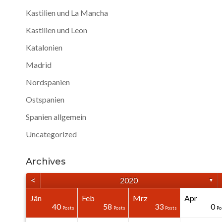
Kastilien und La Mancha
Kastilien und Leon
Katalonien
Madrid
Nordspanien
Ostspanien
Spanien allgemein
Uncategorized
Archives
<
2020
▼
Jän
Feb
Mrz
Apr
40
40
40
40
0
0
40
58
33
0
Posts
Posts
Posts
Posts
Posts
Posts
Posts
Posts
Posts
Po