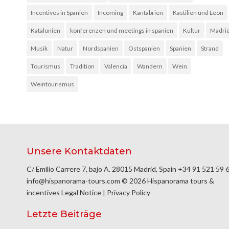
Incentives in Spanien
Incoming
Kantabrien
Kastilien und Leon
Katalonien
konferenzen und meetings in spanien
Kultur
Madri
Musik
Natur
Nordspanien
Ostspanien
Spanien
Strand
Tourismus
Tradition
Valencia
Wandern
Wein
Weintourismus
Unsere Kontaktdaten
C/ Emilio Carrere 7, bajo A. 28015 Madrid, Spain
+34 91 521 59 
info@hispanorama-tours.com
© 2026 Hispanorama tours &
incentives
Legal Notice
|
Privacy Policy
Letzte Beiträge