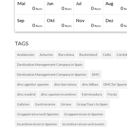
Mai
Jun
Jul
Aug
20
50
0
0
0
0
0
0
0
0
Posts
Posts
Posts
Posts
Posts
Posts
Posts
Posts
Posts
Po
Sep
Okt
Nov
Dez
31
30
30
40
0
0
0
0
0
0
Posts
Posts
Posts
Posts
Posts
Posts
Posts
Posts
Posts
Po
TAGS
Andalusien
Asturien
Barcelona
Baskenland
Cádiz
Córdo
Destination Management Company in Spain
Destination Management Company in Spanien
DMC
dmc agentur spanien
dmc barcelona
dmc bilbao
DMC für Spani
dmc madrid
dmc spanien incentives
Extremadura
Fiesta
Galizien
Gastronomie
Girona
Group Tours to Spain
Gruppenreise nach Spanien
Gruppenreisen in Spanien
Incentivereisen in Spanien
incentive reisen und events