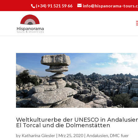
(+34) 91 521 59 66
info@hispanorama-tours.
Weltkulturerbe der UNESCO in Andalusien
El Torcal und die Dolmenstätten
by
Katharina Giesler
|
Mrz 25, 2020
|
Andalusien
,
DMC fuer