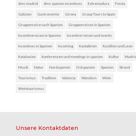
dmc madrid
dmc spanien incentives
Extremadura
Fiesta
Galizien
Gastronomie
Girona
Group Tours to Spain
Gruppenreise nach Spanien
Gruppenreisen in Spanien
Incentivereisen in Spanien
incentive reisen und events
Incentives in Spanien
Incoming
Kantabrien
Kastilien und Leon
Katalonien
konferenzen und meetings in spanien
Kultur
Madri
Musik
Natur
Nordspanien
Ostspanien
Spanien
Strand
Tourismus
Tradition
Valencia
Wandern
Wein
Weintourismus
Unsere Kontaktdaten