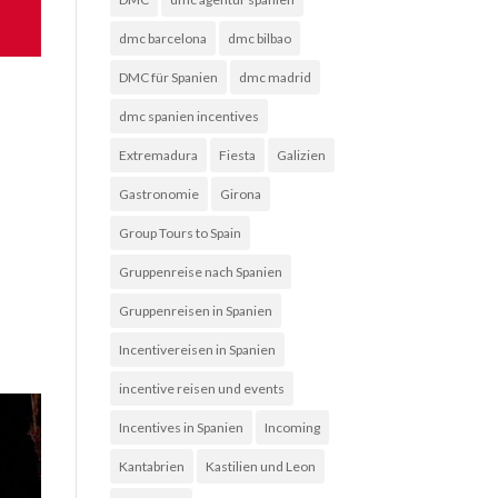
dmc barcelona
dmc bilbao
DMC für Spanien
dmc madrid
dmc spanien incentives
Extremadura
Fiesta
Galizien
Gastronomie
Girona
Group Tours to Spain
Gruppenreise nach Spanien
Gruppenreisen in Spanien
Incentivereisen in Spanien
incentive reisen und events
Incentives in Spanien
Incoming
Kantabrien
Kastilien und Leon