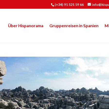
(+34) 91 521 59 66
info@hisp
Über Hispanorama
Gruppenreisen in Spanien
M