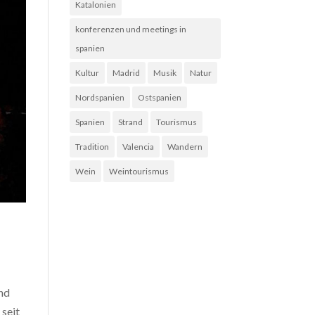
Katalonien
konferenzen und meetings in
spanien
Kultur
Madrid
Musik
Natur
Nordspanien
Ostspanien
Spanien
Strand
Tourismus
Tradition
Valencia
Wandern
Wein
Weintourismus
und
 seit