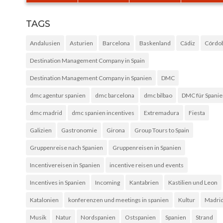
TAGS
Andalusien
Asturien
Barcelona
Baskenland
Cádiz
Córdo
Destination Management Company in Spain
Destination Management Company in Spanien
DMC
dmc agentur spanien
dmc barcelona
dmc bilbao
DMC für Spani
dmc madrid
dmc spanien incentives
Extremadura
Fiesta
Galizien
Gastronomie
Girona
Group Tours to Spain
Gruppenreise nach Spanien
Gruppenreisen in Spanien
Incentivereisen in Spanien
incentive reisen und events
Incentives in Spanien
Incoming
Kantabrien
Kastilien und Leon
Katalonien
konferenzen und meetings in spanien
Kultur
Madri
Musik
Natur
Nordspanien
Ostspanien
Spanien
Strand