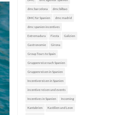
dmc barcelona
dmc bilbao
DMC für Spanien
dmc madrid
dmc spanien incentives
Extremadura
Fiesta
Galizien
Gastronomie
Girona
Group Tours to Spain
Gruppenreise nach Spanien
Gruppenreisen in Spanien
Incentivereisen in Spanien
incentive reisen und events
Incentives in Spanien
Incoming
Kantabrien
Kastilien und Leon