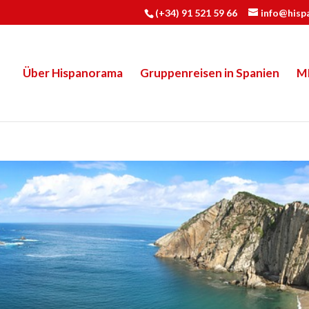
(+34) 91 521 59 66
info@hisp
Über Hispanorama
Gruppenreisen in Spanien
M