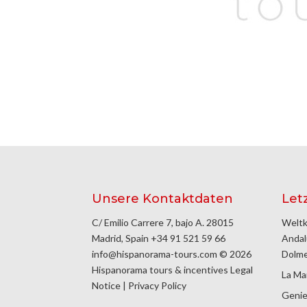
Unsere Kontaktdaten
Let
C/ Emilio Carrere 7, bajo A. 28015
Weltk
Madrid, Spain
+34 91 521 59 66
Andal
info@hispanorama-tours.com
© 2026
Dolm
Hispanorama tours & incentives
Legal
La Ma
Notice
|
Privacy Policy
Genie