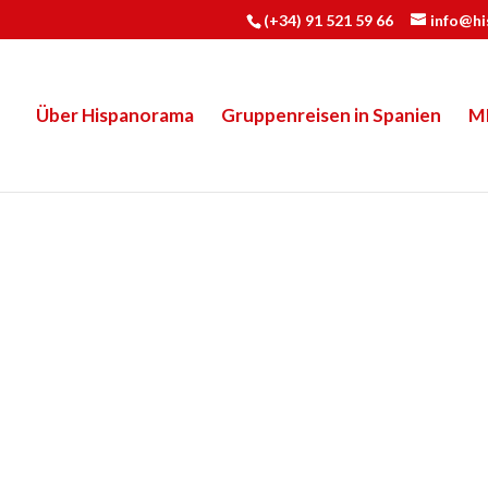
(+34) 91 521 59 66
info@h
Über Hispanorama
Gruppenreisen in Spanien
M