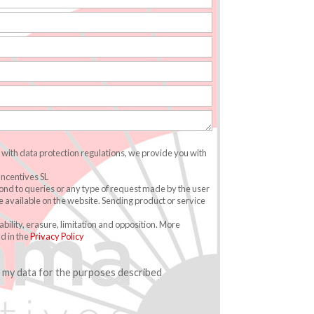
with data protection regulations, we provide you with
ncentives SL
ond to queries or any type of request made by the user
 available on the website. Sending product or service
tability, erasure, limitation and opposition. More
d in the
Privacy Policy
f my data for the purposes described