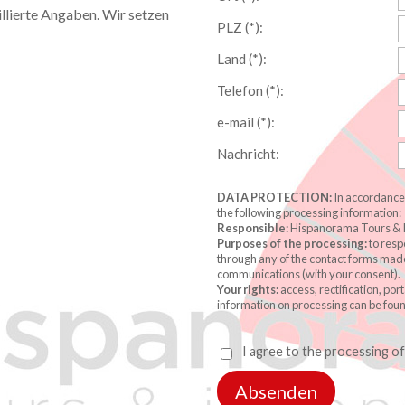
illierte Angaben. Wir setzen
PLZ (*):
Land (*):
Telefon (*):
e-mail (*):
Nachricht:
DATA PROTECTION:
In accordance 
the following processing information:
Responsible:
Hispanorama Tours & I
Purposes of the processing:
to resp
through any of the contact forms made
communications (with your consent).
Your rights:
access, rectification, por
information on processing can be foun
I agree to the processing o
Absenden