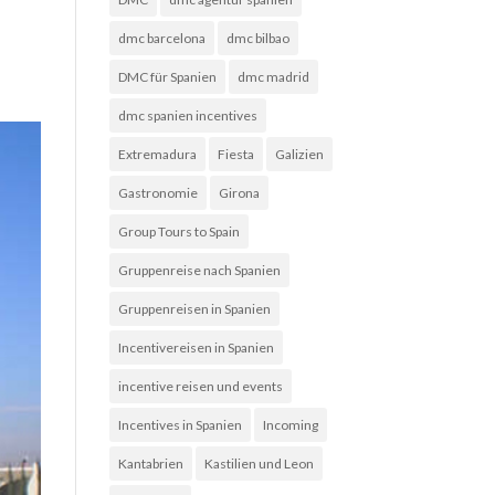
dmc barcelona
dmc bilbao
DMC für Spanien
dmc madrid
dmc spanien incentives
Extremadura
Fiesta
Galizien
Gastronomie
Girona
Group Tours to Spain
Gruppenreise nach Spanien
Gruppenreisen in Spanien
Incentivereisen in Spanien
incentive reisen und events
Incentives in Spanien
Incoming
Kantabrien
Kastilien und Leon