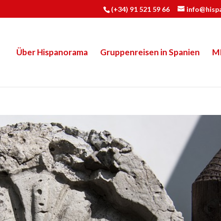
(+34) 91 521 59 66
info@hisp
Über Hispanorama
Gruppenreisen in Spanien
M