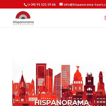
(+34) 91 521 59 66
info@hispanorama-tours.
HISPANORAMA