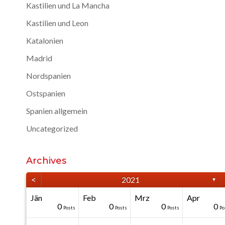
Kastilien und La Mancha
Kastilien und Leon
Katalonien
Madrid
Nordspanien
Ostspanien
Spanien allgemein
Uncategorized
Archives
<
2021
▼
Jän
Feb
Mrz
Apr
40
40
40
40
0
0
0
0
0
0
Posts
Posts
Posts
Posts
Posts
Posts
Posts
Posts
Posts
Po