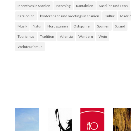
Incentives in Spanien
Incoming
Kantabrien
Kastilien und Leon
Katalonien
konferenzen und meetings in spanien
Kultur
Madri
Musik
Natur
Nordspanien
Ostspanien
Spanien
Strand
Tourismus
Tradition
Valencia
Wandern
Wein
Weintourismus