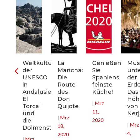
ter
Weltkulturerbe
La
Genießen
Mus
der
Mancha:
Sie
unt
nien:
UNESCO
Die
Spaniens
der
in
Route
feinste
Erde
Andalusien:
des
Küche!
Das
El
Don
Höhl
|
Mrz
nee
Torcal
Quijote
von
11,
und
Nerj
|
Mrz
2020
die
|
Mrz
18,
Dolmenstätten
4,
2020
|
Mrz