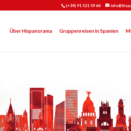
(+34) 91 521 59 66
info@hisp
Über Hispanorama
Gruppenreisen in Spanien
M