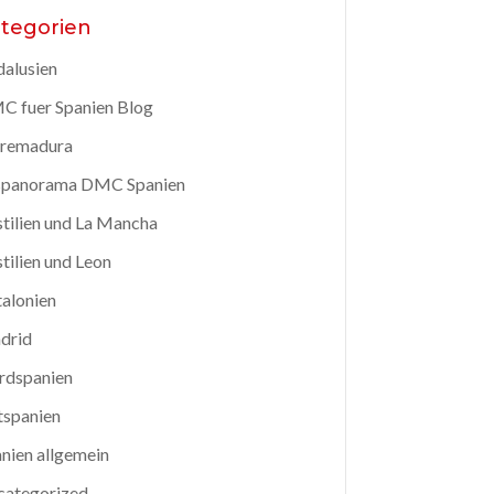
tegorien
alusien
 fuer Spanien Blog
tremadura
spanorama DMC Spanien
tilien und La Mancha
tilien und Leon
alonien
drid
rdspanien
tspanien
nien allgemein
categorized