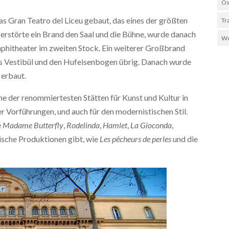
Os
as Gran Teatro del Liceu gebaut, das eines der größten
Tr
zerstörte ein Brand den Saal und die Bühne, wurde danach
We
phitheater im zweiten Stock. Ein weiterer Großbrand
as Vestibül und den Hufeisenbogen übrig. Danach wurde
 erbaut.
ine der renommiertesten Stätten für Kunst und Kultur in
r Vorführungen, und auch für den modernistischen Stil.
e
Madame Butterfly
,
Rodelinda
,
Hamlet
,
La Gioconda
,
sische Produktionen gibt, wie
Les pêcheurs de perles
und die