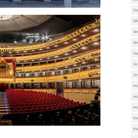
De
D
dm
dm
Ga
Gr
Gr
In
in
In
Ka
Ku