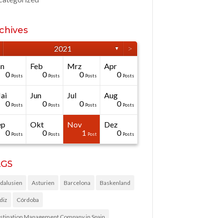
chives
>
2021
▼
än
Feb
Mrz
Apr
0
0
0
0
Posts
Posts
Posts
Posts
ai
Jun
Jul
Aug
0
0
0
0
Posts
Posts
Posts
Posts
ep
Okt
Nov
Dez
0
0
1
0
Posts
Posts
Post
Posts
AGS
dalusien
Asturien
Barcelona
Baskenland
diz
Córdoba
stination Management Company in Spain