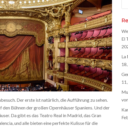
Suc
nac
Re
Wel
El 
20
La 
18,
Gen
11,
Mus
von
besuch. Der erste ist natürlich, die Aufführung zu sehen.
uf den Bühnen der großen Opernhäuser Spaniens. Und der
Kar
user. Da gibt es das Teatro Real in Madrid, das Gran
Feb
lencia, und alle bieten eine perfekte Kulisse für die