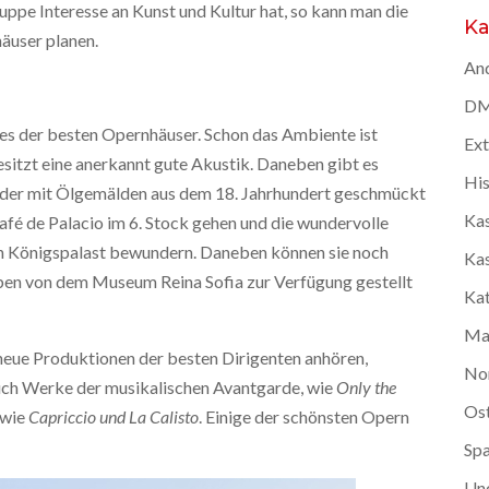
pe Interesse an Kunst und Kultur hat, so kann man die
Ka
äuser planen.
And
DMC
ines der besten Opernhäuser. Schon das Ambiente ist
Ex
besitzt eine anerkannt gute Akustik. Daneben gibt es
Hi
, der mit Ölgemälden aus dem 18. Jahrhundert geschmückt
Kas
afé de Palacio im 6. Stock gehen und die wundervolle
n Königspalast bewundern. Daneben können sie noch
Kas
ben von dem Museum Reina Sofia zur Verfügung gestellt
Kat
Ma
neue Produktionen der besten Dirigenten anhören,
No
auch Werke der musikalischen Avantgarde, wie
Only the
Os
 wie
Capriccio und
La Calisto
. Einige der schönsten Opern
Spa
Un