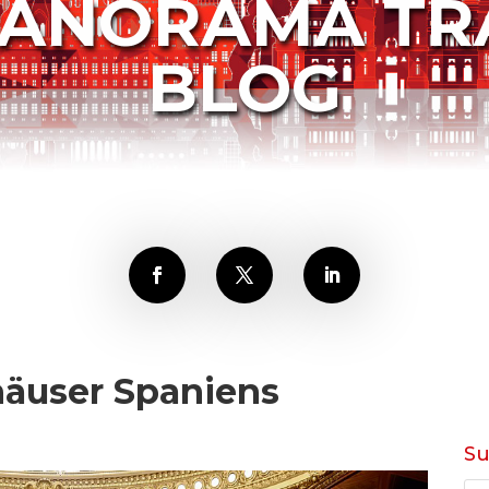
PANORAMA TR
BLOG
äuser Spaniens
S