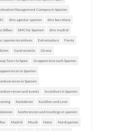
stination Management Company in Spanien
MC
dmc agentur spanien
dmc barcelona
c bilbao
DMC für Spanien
dmc madrid
c spanien incentives
Extremadura
Fiesta
lizien
Gastronomie
Girona
oup Tours to Spain
Gruppenreise nach Spanien
uppenreisen in Spanien
centivereisen in Spanien
centive reisen und events
Incentives in Spanien
coming
Kantabrien
Kastilien und Leon
talonien
konferenzen und meetings in spanien
ltur
Madrid
Musik
Natur
Nordspanien