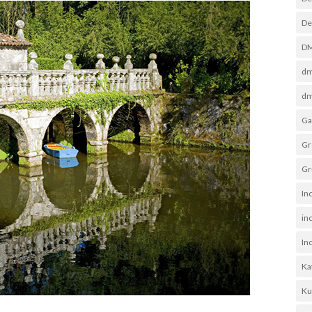
De
D
dm
dm
Ga
Gr
Gr
In
in
In
Ka
Ku