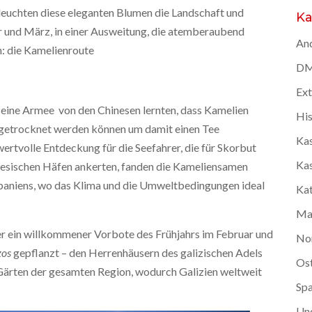
rleuchten diese eleganten Blumen die Landschaft und
Ka
 und März, in einer Ausweitung, die atemberaubend
And
n: die Kamelienroute
DMC
Ex
seine Armee von den Chinesen lernten, dass Kamelien
Hi
en getrocknet werden können um damit einen Tee
Kas
 wertvolle Entdeckung für die Seefahrer, die für Skorbut
Kas
ugiesischen Häfen ankerten, fanden die Kameliensamen
Spaniens, wo das Klima und die Umweltbedingungen ideal
Kat
Ma
fer ein willkommener Vorbote des Frühjahrs im Februar und
No
zos
gepflanzt – den Herrenhäusern des galizischen Adels
Os
 Gärten der gesamten Region, wodurch Galizien weltweit
Spa
Un