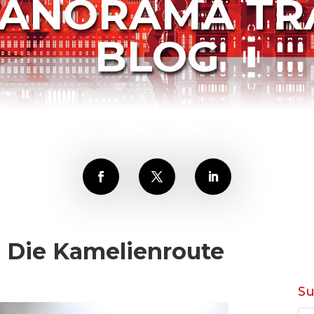
PANORAMA TR
BLOG
: Die Kamelienroute
S