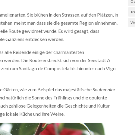
Os
Tr
melienarten. Sie blühen in den Strassen, auf den Plätzen, in
 stehen, meint man dass sie die gesamte Region einnehmen.
We
ielle Route gewidmet wurde. Es wird gesagt, dass
ele Galiziens entdecken werden.
dass alle Reisende einige der charmantesten
n werden. Die Route erstreckt sich von der Seestadt A
rzentrum Santiago de Compostela bis hinunter nach Vigo
ge Gärten, wie zum Beispiel das majestätische
Soutomaior
und natürlich die Sonne des Frühlings und die opulente
 auch zahllose Gelegenheiten die Geschichte und Kultur
ige lokale Küche und ihre Weine.