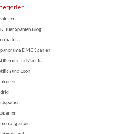
tegorien
alusien
 fuer Spanien Blog
tremadura
spanorama DMC Spanien
tilien und La Mancha
tilien und Leon
alonien
drid
rdspanien
tspanien
nien allgemein
categorized