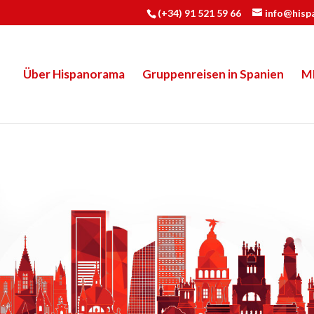
(+34) 91 521 59 66
info@hisp
Über Hispanorama
Gruppenreisen in Spanien
M