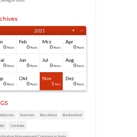
chives
>
2021
▼
än
Feb
Mrz
Apr
0
0
0
0
Posts
Posts
Posts
Posts
ai
Jun
Jul
Aug
0
0
0
0
Posts
Posts
Posts
Posts
ep
Okt
Nov
Dez
0
0
1
0
Posts
Posts
Post
Posts
AGS
dalusien
Asturien
Barcelona
Baskenland
diz
Córdoba
stination Management Company in Spain