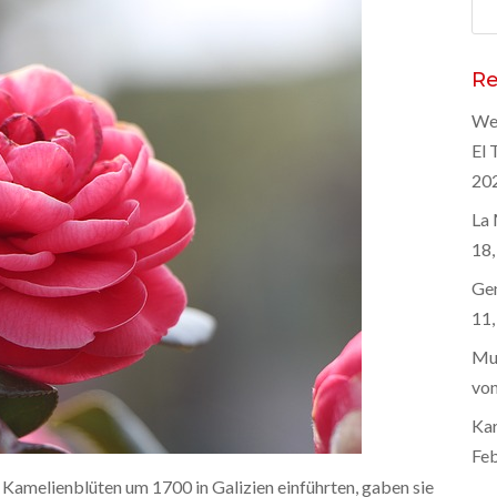
Suc
nac
Re
Wel
El 
20
La 
18,
Gen
11,
Mus
von
Kar
Feb
 Kamelienblüten um 1700 in Galizien einführten, gaben sie