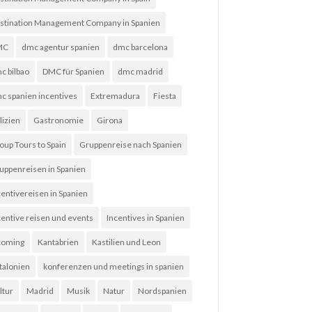
stination Management Company in Spanien
MC
dmc agentur spanien
dmc barcelona
c bilbao
DMC für Spanien
dmc madrid
c spanien incentives
Extremadura
Fiesta
lizien
Gastronomie
Girona
oup Tours to Spain
Gruppenreise nach Spanien
uppenreisen in Spanien
centivereisen in Spanien
centive reisen und events
Incentives in Spanien
coming
Kantabrien
Kastilien und Leon
talonien
konferenzen und meetings in spanien
ltur
Madrid
Musik
Natur
Nordspanien