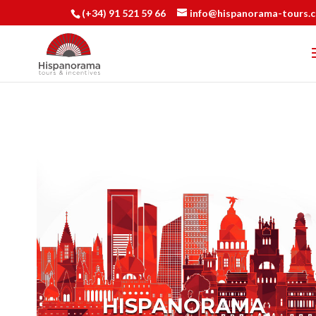
(+34) 91 521 59 66
info@hispanorama-tours.
HISPANORAMA