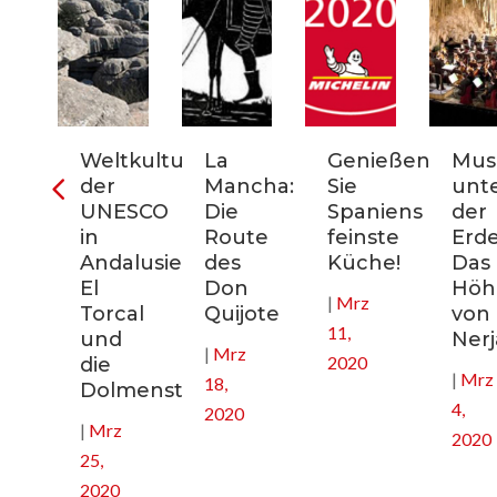
ter
Weltkulturerbe
La
Genießen
Mus
der
Mancha:
Sie
unt
nien:
UNESCO
Die
Spaniens
der
in
Route
feinste
Erde
Andalusien:
des
Küche!
Das
El
Don
Höhl
|
Mrz
nee
Torcal
Quijote
von
11,
und
Nerj
|
Mrz
2020
die
|
Mrz
18,
Dolmenstätten
4,
2020
|
Mrz
2020
25,
2020