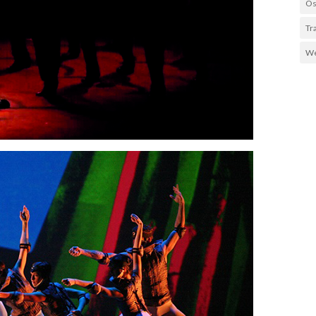
Os
Tr
We