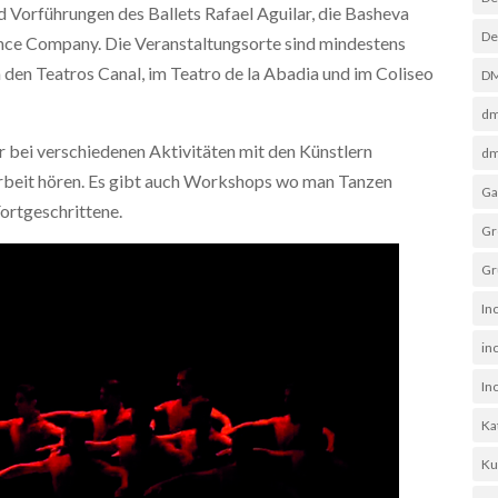
nd Vorführungen des Ballets Rafael Aguilar, die Basheva
De
ce Company. Die Veranstaltungsorte sind mindestens
n den Teatros Canal, im Teatro de la Abadia und im Coliseo
D
dm
 bei verschiedenen Aktivitäten mit den Künstlern
dm
Arbeit hören. Es gibt auch Workshops wo man Tanzen
Ga
Fortgeschrittene.
Gr
Gr
In
in
In
Ka
Ku