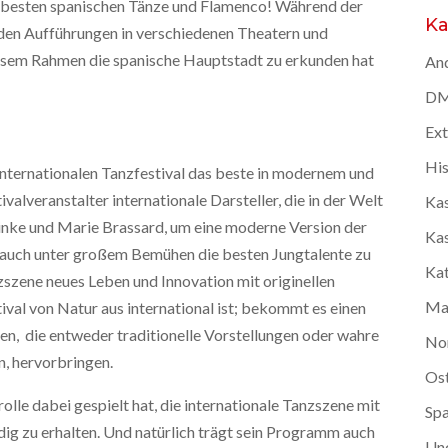
e besten spanischen Tänze und Flamenco! Während der
Ka
n Aufführungen in verschiedenen Theatern und
iesem Rahmen die spanische Hauptstadt zu erkunden hat
And
DMC
Ex
Hi
Internationalen Tanzfestival das beste in modernem und
ivalveranstalter internationale Darsteller, die in der Welt
Kas
inke und Marie Brassard, um eine moderne Version der
Kas
t auch unter großem Bemühen die besten Jungtalente zu
Kat
nzszene neues Leben und Innovation mit originellen
Ma
val von Natur aus international ist; bekommt es einen
n, die entweder traditionelle Vorstellungen oder wahre
No
n, hervorbringen.
Os
rolle dabei gespielt hat, die internationale Tanzszene mit
Spa
g zu erhalten. Und natürlich trägt sein Programm auch
Un