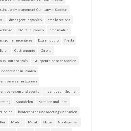
stination Management Company in Spanien
MC
dmc agentur spanien
dmc barcelona
c bilbao
DMC für Spanien
dmc madrid
c spanien incentives
Extremadura
Fiesta
lizien
Gastronomie
Girona
oup Tours to Spain
Gruppenreise nach Spanien
uppenreisen in Spanien
centivereisen in Spanien
centive reisen und events
Incentives in Spanien
coming
Kantabrien
Kastilien und Leon
talonien
konferenzen und meetings in spanien
ltur
Madrid
Musik
Natur
Nordspanien