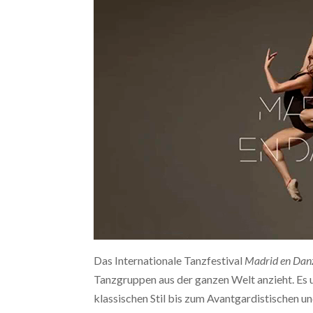
Das Internationale Tanzfestival
Madrid en Da
Tanzgruppen aus der ganzen Welt anzieht. Es u
klassischen Stil bis zum Avantgardistischen un