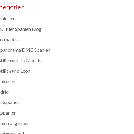
tegorien
alusien
 fuer Spanien Blog
tremadura
spanorama DMC Spanien
tilien und La Mancha
tilien und Leon
alonien
drid
rdspanien
tspanien
nien allgemein
categorized