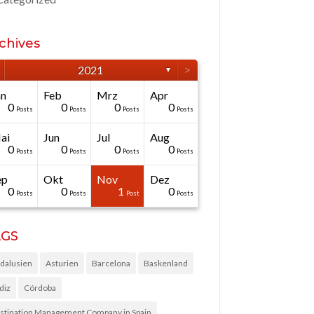
chives
>
2021
▼
än
Feb
Mrz
Apr
0
0
0
0
Posts
Posts
Posts
Posts
ai
Jun
Jul
Aug
0
0
0
0
Posts
Posts
Posts
Posts
ep
Okt
Nov
Dez
0
0
1
0
Posts
Posts
Post
Posts
AGS
dalusien
Asturien
Barcelona
Baskenland
diz
Córdoba
stination Management Company in Spain