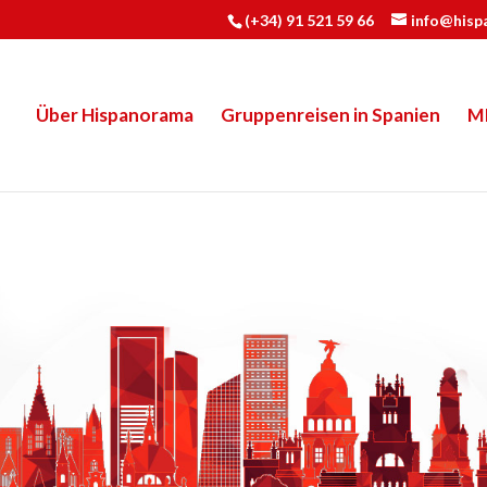
(+34) 91 521 59 66
info@hisp
Über Hispanorama
Gruppenreisen in Spanien
M