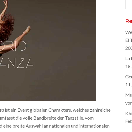
Suc
nac
Re
Wel
El 
20
La 
18,
Gen
11,
Mus
von
nza
ist ein Event globalen Charakters, welches zahlreiche
Kar
mfasst die volle Bandbreite der Tanzstile, vom
Feb
d eine breite Auswahl an nationalen und internationalen