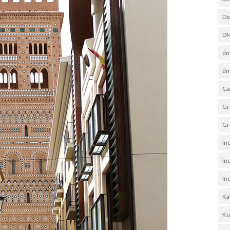
De
D
dm
dm
Ga
Gr
Gr
In
in
In
Ka
Ku