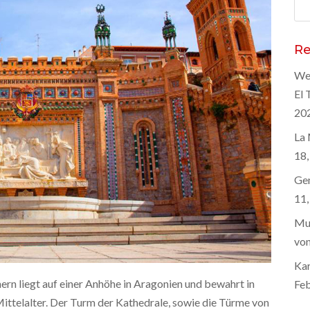
Suc
nac
Re
Wel
El 
20
La 
18,
Gen
11,
Mus
von
Kar
ern liegt auf einer Anhöhe in Aragonien und bewahrt in
Feb
ittelalter. Der Turm der Kathedrale, sowie die Türme von