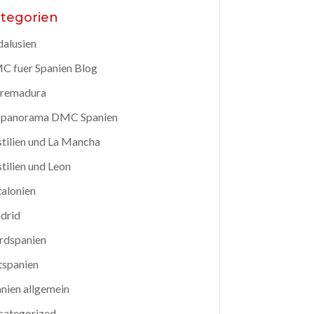
tegorien
alusien
 fuer Spanien Blog
tremadura
spanorama DMC Spanien
tilien und La Mancha
tilien und Leon
alonien
drid
rdspanien
tspanien
nien allgemein
categorized