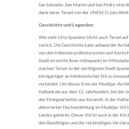
San Salvador, San Martín und San Pedro sind d
dank derer Teruel von der UNESCO zum Weltk
Geschichte und Legenden
Wie viele Orte Spaniens blickt auch Teruel au
zurück. Die Geschichte kann anhand der Archä
von den frühesten prähistorischen und iberische
Stadt erreichte ihren Höhepunkt im Mittelalte
machen Teruel zu der wichtigsten Stadt Spanien
einzigartiger architektonischer Stil zu bewun
verbindet. Um dieses Erbe der Mudéjar-Archi
Kathedrale aus dem 12. Jahrhundert, bei der 
den Einlegearbeiten aus Keramik. In der Kathe
dekorierten Deckentäfelung im Mudéjar-Stil b
Landes gehören. Dieser Stil ist auch in der Ki
den Rundbögen und der reichhaltigen Verzieru