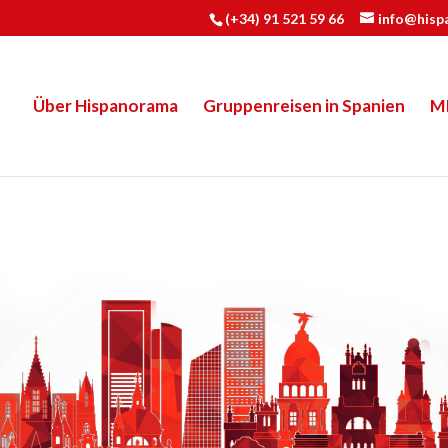
(+34) 91 521 59 66
info@hisp
Über Hispanorama
Gruppenreisen in Spanien
M