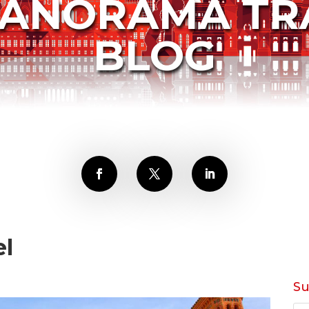
PANORAMA TR
BLOG
el
S