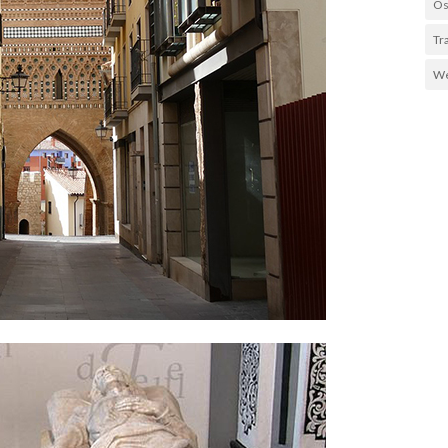
Os
Tr
We