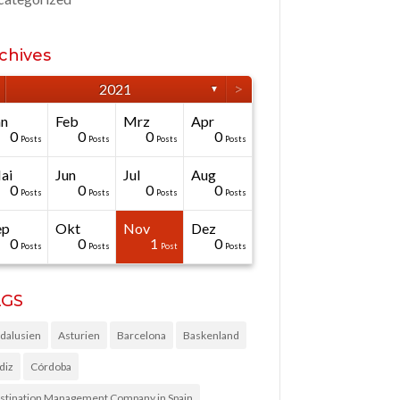
chives
>
2021
▼
än
Feb
Mrz
Apr
0
0
0
0
Posts
Posts
Posts
Posts
ai
Jun
Jul
Aug
0
0
0
0
Posts
Posts
Posts
Posts
ep
Okt
Nov
Dez
0
0
1
0
Posts
Posts
Post
Posts
AGS
dalusien
Asturien
Barcelona
Baskenland
diz
Córdoba
stination Management Company in Spain