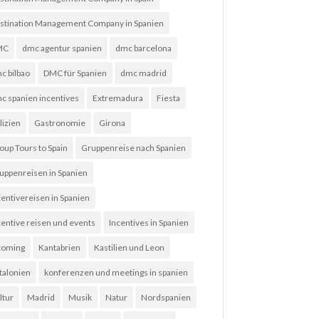
stination Management Company in Spanien
MC
dmc agentur spanien
dmc barcelona
c bilbao
DMC für Spanien
dmc madrid
c spanien incentives
Extremadura
Fiesta
lizien
Gastronomie
Girona
oup Tours to Spain
Gruppenreise nach Spanien
uppenreisen in Spanien
centivereisen in Spanien
centive reisen und events
Incentives in Spanien
coming
Kantabrien
Kastilien und Leon
talonien
konferenzen und meetings in spanien
ltur
Madrid
Musik
Natur
Nordspanien