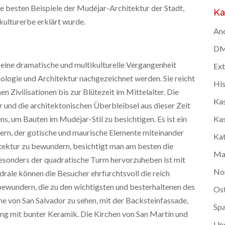
ie besten Beispiele der Mudéjar-Architektur der Stadt,
Ka
ulturerbe erklärt wurde.
And
DMC
f eine dramatische und multikulturelle Vergangenheit
Ex
ologie und Architektur nachgezeichnet werden. Sie reicht
Hi
n Zivilisationen bis zur Blütezeit im Mittelalter. Die
Kas
r und die architektonischen Überbleibsel aus dieser Zeit
Kas
s, um Bauten im Mudéjar-Stil zu besichtigen. Es ist ein
dern, der gotische und maurische Elemente miteinander
Kat
tektur zu bewundern, besichtigt man am besten die
Ma
besonders der quadratische Turm hervorzuheben ist mit
No
drale können die Besucher ehrfurchtsvoll die reich
ewundern, die zu den wichtigsten und besterhaltenen des
Os
rche von San Salvador zu sehen, mit der Backsteinfassade,
Spa
ng mit bunter Keramik. Die Kirchen von San Martín und
Un