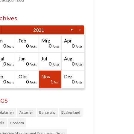
chives
>
2021
▼
än
Feb
Mrz
Apr
0
0
0
0
Posts
Posts
Posts
Posts
ai
Jun
Jul
Aug
0
0
0
0
Posts
Posts
Posts
Posts
ep
Okt
Nov
Dez
0
0
1
0
Posts
Posts
Post
Posts
AGS
dalusien
Asturien
Barcelona
Baskenland
diz
Córdoba
stination Management Company in Spain