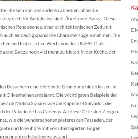
Ka
dte, die sich von den anderen abheben, ohne die
so typisch für Andalusien sind: Úbeda und Baeza. Diese
And
ischen Renaissance, einer architektonischen Zeit, mit
DMC
doch auch eindeutig spanische Charakterzüge annahmen. Die
Ex
ischen und historischen Werts von der UNESCO als
Hi
und Baeza noch viel mehr zu bieten, in der Küche, der
Kas
Kas
Kat
en Besuchern eine bleibende Erinnerung hinterlassen. In
Ma
 mit Olivenhainen umsäumt. Die wichtigsten Beispiele der
ez de Molina Square, wie die Kapelle El Salvador, die
No
nd der Palacio de Las Cadenas. All diese Orte sind Zeugen
Os
ente, wie die wunderschönen plateresken Fassaden, der
Spa
uete und Innenhöfe mit von überlagerten Bögen
em sehr guten Erhaltungszustand.
Un