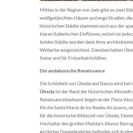
Mitten in der Region von Jaén gibt es zwei Stä
weißgetünchten Häuser und enge Straßen, die 
historischen Städte stammen noch aus der span
klaren italienischen Einflüssen, wobei sie je
beiden Städte wurden dank ihres architekton
Welterbe ausgezeichnet. Daneben haben Úbeda 
Natur und für Freizeitaktivitäten.
Die andalusische Renaissance
Die Schönheit von Úbeda und Baeza wird bei d
Úbeda
ist der Rand der historischen Altstadt
Renaissancebaukunst liegen an der Plaza Vázqu
Kirche Santa María de los Reales Alcázares, u
für die historische Blütezeit von Úbeda. Elem
Hochaltar des großen Meisters Alonso Berrug
gezierten Doppelgalerien befinden sich in ein