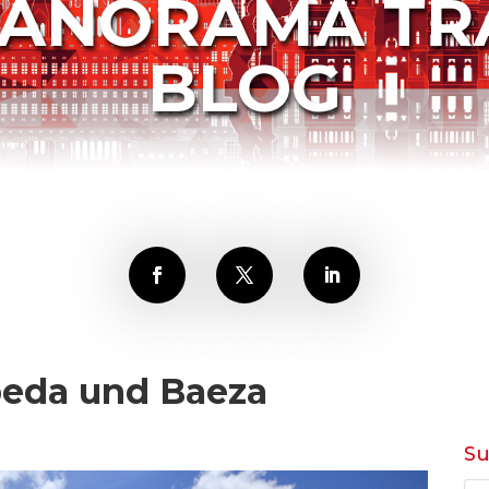
PANORAMA TR
BLOG
beda und Baeza
S