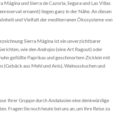
a Mágina und Sierra de Cazorla, Segura und Las Villas
reservat ernannt) liegen ganz in der Nähe. An diesen
chönheit und Vielfalt der mediterranen Ökosysteme von
zeichnung Sierra Mágina ist ein unverzichtbarer
Gerichten, wie den
Andrajos
(eine Art Ragout) oder
bhuhn gefüllte Paprikas und geschmortem Zicklein mit
os
(Gebäck aus Mehl und Anis), Walnusskuchen und
our Ihrer Gruppe durch Andalusien eine denkwürdige
en. Fragen Sie noch heute bei uns an, um Ihre Reise zu