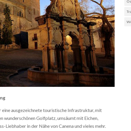
Os
Tr
We
ung
ine ausgezeichnete touristische Infrastruktur, mit
nen wunderschönen Golfplatz, umsäumt mit Eichen,
ess-Liebhaber in der Nähe von Canena und vieles mehr.