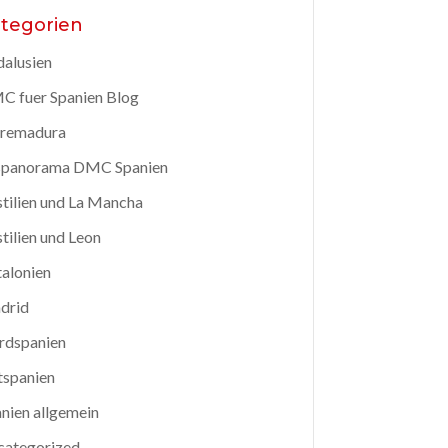
tegorien
alusien
 fuer Spanien Blog
tremadura
spanorama DMC Spanien
tilien und La Mancha
tilien und Leon
alonien
drid
rdspanien
tspanien
nien allgemein
categorized