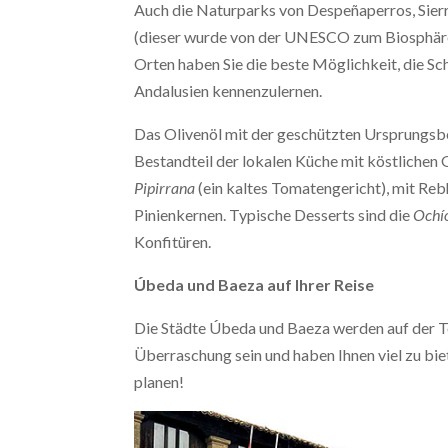
Auch die Naturparks von Despeñaperros, Sierr
(dieser wurde von der UNESCO zum Biosphären
Orten haben Sie die beste Möglichkeit, die S
Andalusien kennenzulernen.
Das Olivenöl mit der geschützten Ursprungsbe
Bestandteil der lokalen Küche mit köstlichen 
Pipirrana
(ein kaltes Tomatengericht), mit Re
Pinienkernen. Typische Desserts sind die
Ochí
Konfitüren.
Úbeda
und Baeza auf Ihrer Reise
Die Städte Úbeda und Baeza werden auf der T
Überraschung sein und haben Ihnen viel zu biet
planen!