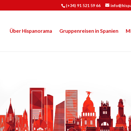
(+34) 91 521 59 66
info@hisp
Über Hispanorama
Gruppenreisen in Spanien
M