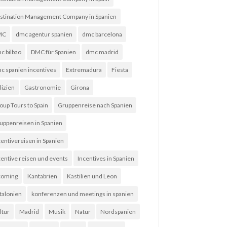
stination Management Company in Spanien
MC
dmc agentur spanien
dmc barcelona
c bilbao
DMC für Spanien
dmc madrid
c spanien incentives
Extremadura
Fiesta
lizien
Gastronomie
Girona
oup Tours to Spain
Gruppenreise nach Spanien
uppenreisen in Spanien
centivereisen in Spanien
centive reisen und events
Incentives in Spanien
coming
Kantabrien
Kastilien und Leon
talonien
konferenzen und meetings in spanien
ltur
Madrid
Musik
Natur
Nordspanien