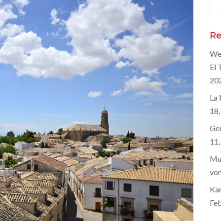
Suc
nac
Re
Wel
El 
20
La 
18,
Gen
11,
Mus
von
Kar
Feb