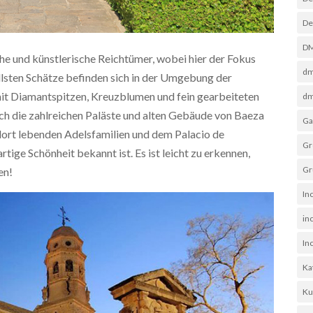
De
D
che und künstlerische Reichtümer, wobei hier der Fokus
dm
ollsten Schätze befinden sich in der Umgebung der
 mit Diamantspitzen, Kreuzblumen und fein gearbeiteten
dm
urch die zahlreichen Paläste und alten Gebäude von Baeza
Ga
 dort lebenden Adelsfamilien und dem Palacio de
Gr
rtige Schönheit bekannt ist. Es ist leicht zu erkennen,
Gr
en!
In
in
In
Ka
Ku