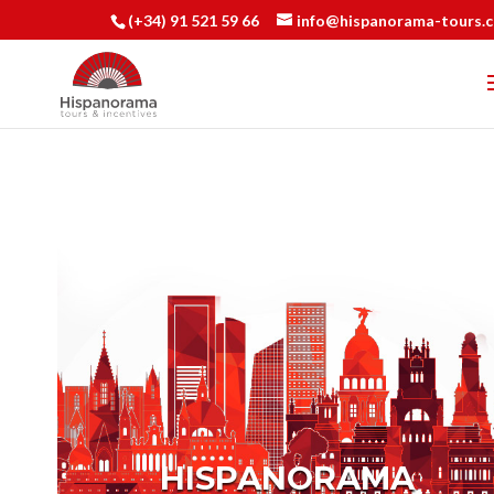
(+34) 91 521 59 66
info@hispanorama-tours.
HISPANORAMA