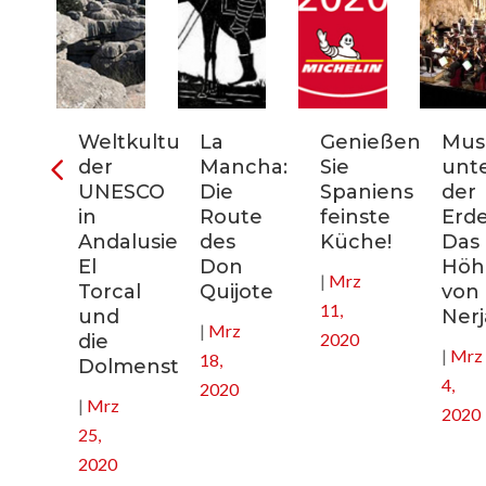
ter
Weltkulturerbe
La
Genießen
Mus
der
Mancha:
Sie
unt
nien:
UNESCO
Die
Spaniens
der
in
Route
feinste
Erde
Andalusien:
des
Küche!
Das
El
Don
Höhl
|
Mrz
nee
Torcal
Quijote
von
11,
und
Nerj
|
Mrz
2020
die
|
Mrz
18,
Dolmenstätten
4,
2020
|
Mrz
2020
25,
2020