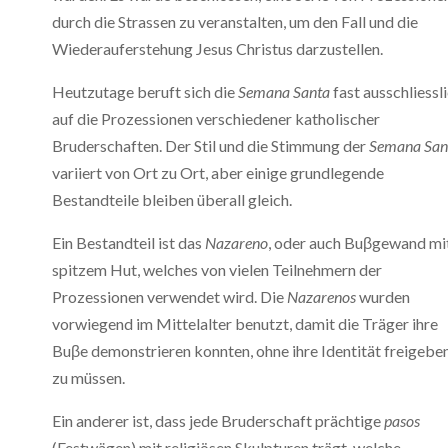
durch die Strassen zu veranstalten, um den Fall und die
Wiederauferstehung Jesus Christus darzustellen.
Heutzutage beruft sich die
Semana Santa
fast ausschliessl
auf die Prozessionen verschiedener katholischer
Bruderschaften. Der Stil und die Stimmung der
Semana San
variiert von Ort zu Ort, aber einige grundlegende
Bestandteile bleiben überall gleich.
Ein Bestandteil ist das
Nazareno
, oder auch Buβgewand mi
spitzem Hut, welches von vielen Teilnehmern der
Prozessionen verwendet wird. Die
Nazarenos
wurden
vorwiegend im Mittelalter benutzt, damit die Träger ihre
Buβe demonstrieren konnten, ohne ihre Identität freigebe
zu müssen.
Ein anderer ist, dass jede Bruderschaft prächtige
pasos
(Festwägen) mit religiösen Skulpturen trägt, welche