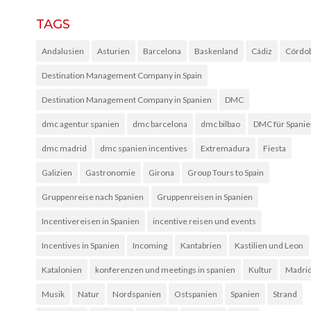
TAGS
Andalusien
Asturien
Barcelona
Baskenland
Cádiz
Córdo
Destination Management Company in Spain
Destination Management Company in Spanien
DMC
dmc agentur spanien
dmc barcelona
dmc bilbao
DMC für Spani
dmc madrid
dmc spanien incentives
Extremadura
Fiesta
Galizien
Gastronomie
Girona
Group Tours to Spain
Gruppenreise nach Spanien
Gruppenreisen in Spanien
Incentivereisen in Spanien
incentive reisen und events
Incentives in Spanien
Incoming
Kantabrien
Kastilien und Leon
Katalonien
konferenzen und meetings in spanien
Kultur
Madri
Musik
Natur
Nordspanien
Ostspanien
Spanien
Strand