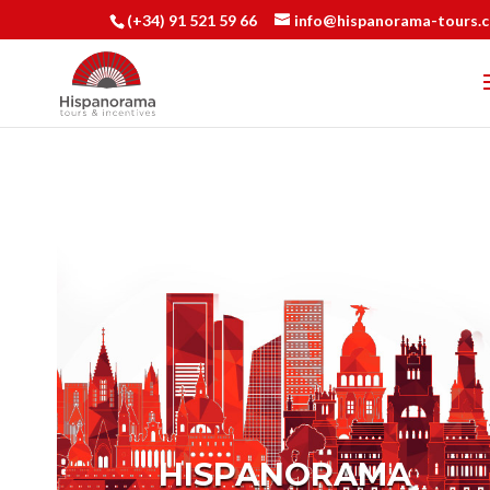
(+34) 91 521 59 66
info@hispanorama-tours.
HISPANORAMA