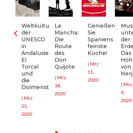
ter
Weltkulturerbe
La
Genießen
Mus
der
Mancha:
Sie
unt
nien:
UNESCO
Die
Spaniens
der
in
Route
feinste
Erde
Andalusien:
des
Küche!
Das
El
Don
Höhl
|
Mrz
nee
Torcal
Quijote
von
11,
und
Nerj
|
Mrz
2020
die
|
Mrz
18,
Dolmenstätten
4,
2020
|
Mrz
2020
25,
2020