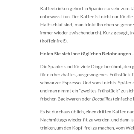
Kaffeetrinken gehört in Spanien so sehr zum t
unbewusst tun. Der Kaffee ist nicht nur für d
Halbschlaf sind, man trinkt ihn eben so gern
immer wieder zwischendurch). Kurz gesagt, tra
(koffeinfrei!).
Holen Sie sich Ihre täglichen Belohnungen 
Die Spanier sind für viele Dinge berühmt, den 
für ein herzhaftes, ausgewogenes Frühstück. D
schwarzer Espresso. Und sonst nichts. Später d
und man nimmt ein “zweites Frühstück” zu sich
frischen Backwaren oder
Bocadillos
(einfache 
Es ist durchaus üblich, einen dritten Kaffee na
Nachmittags wieder fit zu werden, und dann i
trinken, um den Kopf frei zu machen, vom Wein