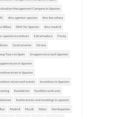
stination Management Company in Spanien
MC
dmc agentur spanien
dmc barcelona
c bilbao
DMC für Spanien
dmc madrid
c spanien incentives
Extremadura
Fiesta
lizien
Gastronomie
Girona
oup Tours to Spain
Gruppenreise nach Spanien
uppenreisen in Spanien
centivereisen in Spanien
centive reisen und events
Incentives in Spanien
coming
Kantabrien
Kastilien und Leon
talonien
konferenzen und meetings in spanien
ltur
Madrid
Musik
Natur
Nordspanien