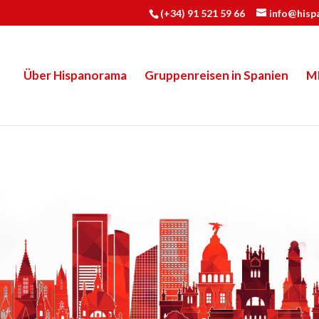
(+34) 91 521 59 66
info@hisp
Über Hispanorama
Gruppenreisen in Spanien
M