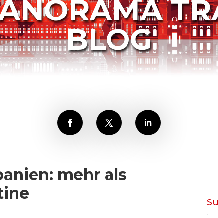
PANORAMA TR
BLOG
panien: mehr als
tine
S