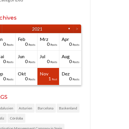
chives
>
2021
▼
än
Feb
Mrz
Apr
0
0
0
0
Posts
Posts
Posts
Posts
ai
Jun
Jul
Aug
0
0
0
0
Posts
Posts
Posts
Posts
ep
Okt
Nov
Dez
0
0
1
0
Posts
Posts
Post
Posts
AGS
dalusien
Asturien
Barcelona
Baskenland
diz
Córdoba
stination Management Company in Spain