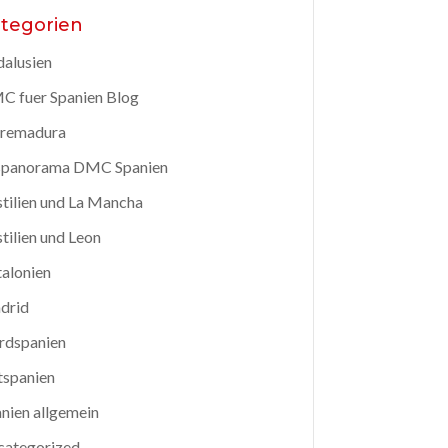
tegorien
alusien
 fuer Spanien Blog
tremadura
spanorama DMC Spanien
tilien und La Mancha
tilien und Leon
alonien
drid
rdspanien
tspanien
nien allgemein
categorized