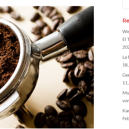
Suc
nac
Re
Wel
El 
20
La 
18,
Gen
11,
Mus
von
Kar
Feb