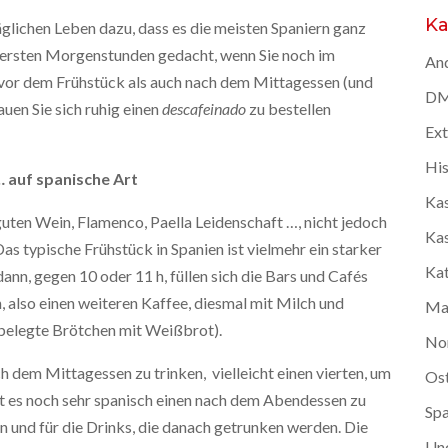
Ka
äglichen Leben dazu, dass es die meisten Spaniern ganz
ie ersten Morgenstunden gedacht, wenn Sie noch im
And
e vor dem Frühstück als auch nach dem Mittagessen (und
DMC
uen Sie sich ruhig einen
descafeinado
zu bestellen
Ex
Hi
… auf spanische Art
Kas
guten Wein, Flamenco, Paella Leidenschaft …, nicht jedoch
Kas
as typische Frühstück in Spanien ist vielmehr ein starker
Kat
ann, gegen 10 oder 11 h, füllen sich die Bars und Cafés
, also einen weiteren Kaffee, diesmal mit Milch und
Ma
belegte Brötchen mit Weißbrot).
No
ch dem Mittagessen zu trinken, vielleicht einen vierten, um
Os
st es noch sehr spanisch einen nach dem Abendessen zu
Spa
 und für die Drinks, die danach getrunken werden. Die
Un