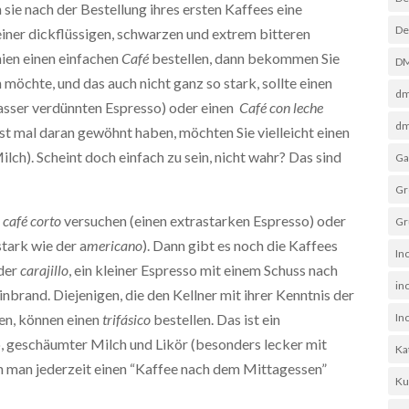
sie nach der Bestellung ihres ersten Kaffees eine
De
iner dickflüssigen, schwarzen und extrem bitteren
nien einen einfachen
Café
bestellen, dann bekommen Sie
D
möchte, und das auch nicht ganz so stark, sollte einen
dm
asser verdünnten Espresso) oder einen
Café con leche
dm
st mal daran gewöhnt haben, möchten Sie vielleicht einen
ch). Scheint doch einfach zu sein, nicht wahr? Das sind
Ga
Gr
n
café corto
versuchen (einen extrastarken Espresso) oder
Gr
stark wie der a
mericano
). Dann gibt es noch die Kaffees
In
 der
carajillo
, ein kleiner Espresso mit einem Schuss nach
in
brand. Diejenigen, die den Kellner mit ihrer Kenntnis der
In
en, können einen
trifásico
bestellen. Das ist ein
o, geschäumter Milch und Likör (besonders lecker mit
Ka
nn man jederzeit einen “Kaffee nach dem Mittagessen”
Ku