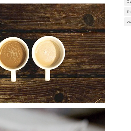
Os
Tr
We