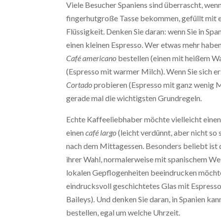
Viele Besucher Spaniens sind überrascht, wenn 
fingerhutgroße Tasse bekommen, gefüllt mit e
Flüssigkeit. Denken Sie daran: wenn Sie in Spa
einen kleinen Espresso. Wer etwas mehr haben 
Café americano
bestellen (einen mit heißem W
(Espresso mit warmer Milch). Wenn Sie sich er
Cortado
probieren (Espresso mit ganz wenig Mil
gerade mal die wichtigsten Grundregeln.
Echte Kaffeeliebhaber möchte vielleicht eine
einen
café largo
(leicht verdünnt, aber nicht so 
nach dem Mittagessen. Besonders beliebt ist
ihrer Wahl, normalerweise mit spanischem Wein
lokalen Gepflogenheiten beeindrucken möcht
eindrucksvoll geschichtetes Glas mit Espress
Baileys). Und denken Sie daran, in Spanien ka
bestellen, egal um welche Uhrzeit.