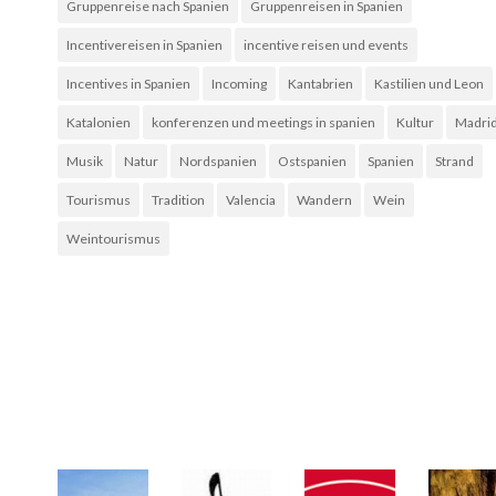
Gruppenreise nach Spanien
Gruppenreisen in Spanien
Incentivereisen in Spanien
incentive reisen und events
Incentives in Spanien
Incoming
Kantabrien
Kastilien und Leon
Katalonien
konferenzen und meetings in spanien
Kultur
Madri
Musik
Natur
Nordspanien
Ostspanien
Spanien
Strand
Tourismus
Tradition
Valencia
Wandern
Wein
Weintourismus