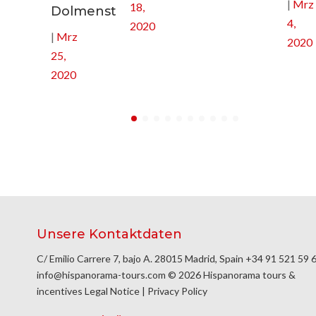
|
Mrz
18,
Dolmenstätten
4,
2020
|
Mrz
2020
25,
2020
Unsere Kontaktdaten
C/ Emilio Carrere 7, bajo A. 28015 Madrid, Spain
+34 91 521 59 
info@hispanorama-tours.com
© 2026 Hispanorama tours &
incentives
Legal Notice
|
Privacy Policy