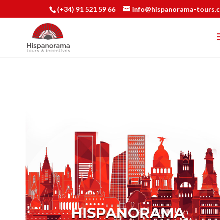
(+34) 91 521 59 66
info@hispanorama-tours.
HISPANORAMA