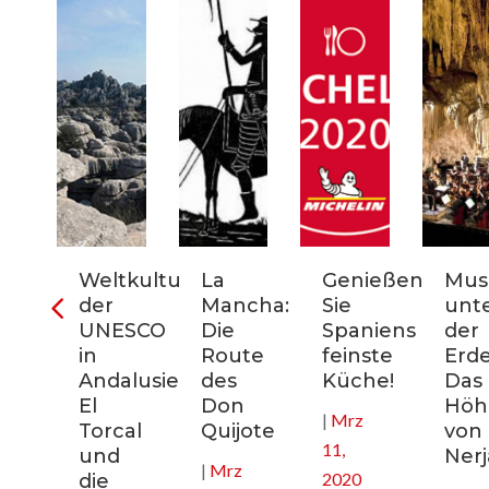
ter
Weltkulturerbe
La
Genießen
Mus
der
Mancha:
Sie
unt
nien:
UNESCO
Die
Spaniens
der
in
Route
feinste
Erde
Andalusien:
des
Küche!
Das
El
Don
Höhl
|
Mrz
nee
Torcal
Quijote
von
11,
und
Nerj
|
Mrz
2020
die