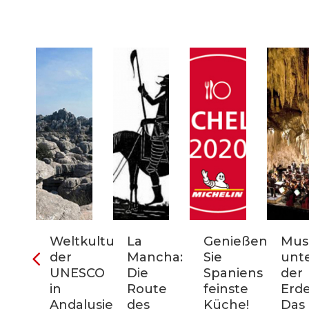
ter
Weltkulturerbe
La
Genießen
Mus
der
Mancha:
Sie
unt
nien:
UNESCO
Die
Spaniens
der
in
Route
feinste
Erde
Andalusien:
des
Küche!
Das