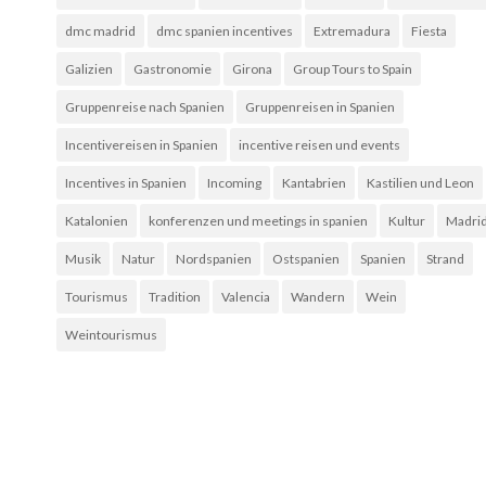
dmc madrid
dmc spanien incentives
Extremadura
Fiesta
Galizien
Gastronomie
Girona
Group Tours to Spain
Gruppenreise nach Spanien
Gruppenreisen in Spanien
Incentivereisen in Spanien
incentive reisen und events
Incentives in Spanien
Incoming
Kantabrien
Kastilien und Leon
Katalonien
konferenzen und meetings in spanien
Kultur
Madri
Musik
Natur
Nordspanien
Ostspanien
Spanien
Strand
Tourismus
Tradition
Valencia
Wandern
Wein
Weintourismus