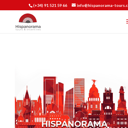
(+34) 91 521 59 66
info@hispanorama-tours.
HISPANORAMA