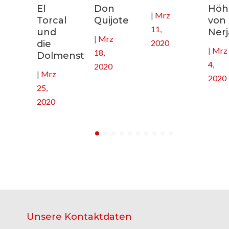
El
Don
Höhl
|
Mrz
nee
Torcal
Quijote
von
11,
und
Nerj
|
Mrz
2020
die
|
Mrz
18,
Dolmenstätten
4,
2020
|
Mrz
2020
25,
2020
Unsere Kontaktdaten