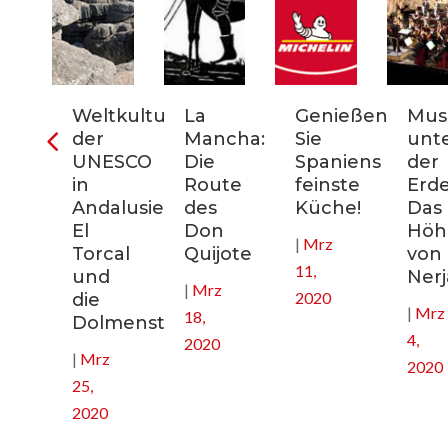
ter
Weltkulturerbe
La
Genießen
Mus
der
Mancha:
Sie
unt
nien:
UNESCO
Die
Spaniens
der
in
Route
feinste
Erde
Andalusien:
des
Küche!
Das
El
Don
Höhl
|
Mrz
nee
Torcal
Quijote
von
11,
und
Nerj
|
Mrz
2020
die
|
Mrz
18,
Dolmenstätten
4,
2020
|
Mrz
2020
25,
2020