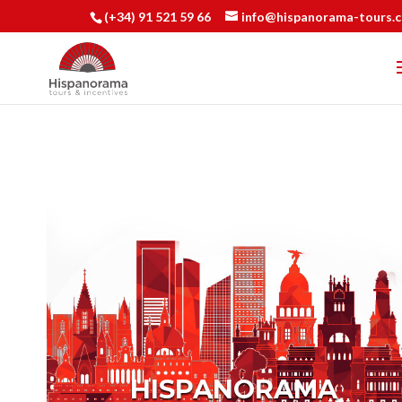
(+34) 91 521 59 66
info@hispanorama-tours.
HISPANORAMA