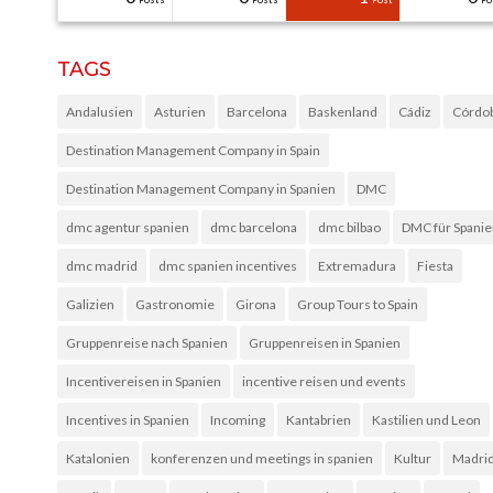
TAGS
Andalusien
Asturien
Barcelona
Baskenland
Cádiz
Córdo
Destination Management Company in Spain
Destination Management Company in Spanien
DMC
dmc agentur spanien
dmc barcelona
dmc bilbao
DMC für Spani
dmc madrid
dmc spanien incentives
Extremadura
Fiesta
Galizien
Gastronomie
Girona
Group Tours to Spain
Gruppenreise nach Spanien
Gruppenreisen in Spanien
Incentivereisen in Spanien
incentive reisen und events
Incentives in Spanien
Incoming
Kantabrien
Kastilien und Leon
Katalonien
konferenzen und meetings in spanien
Kultur
Madri