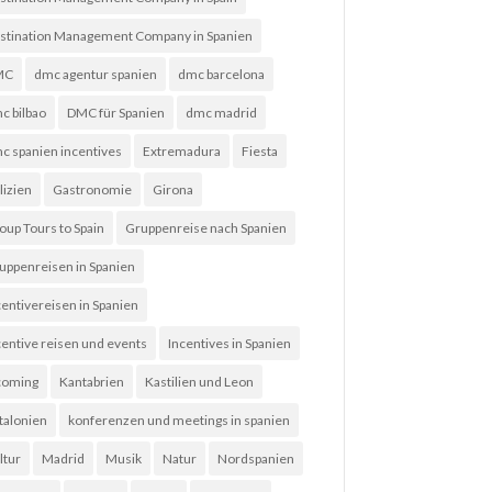
stination Management Company in Spanien
MC
dmc agentur spanien
dmc barcelona
c bilbao
DMC für Spanien
dmc madrid
c spanien incentives
Extremadura
Fiesta
lizien
Gastronomie
Girona
oup Tours to Spain
Gruppenreise nach Spanien
uppenreisen in Spanien
centivereisen in Spanien
centive reisen und events
Incentives in Spanien
coming
Kantabrien
Kastilien und Leon
talonien
konferenzen und meetings in spanien
ltur
Madrid
Musik
Natur
Nordspanien