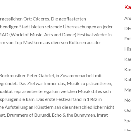
Ka
And
rgesslichen Ort: Cáceres. Die gepflasterten
lebendigen Stadt bieten reizende Überraschungen an jeder
DMC
D (World of Music, Arts and Dance) Festival wieder in
Ex
amm von Top Musikern aus diversen Kulturen aus der
Hi
Kas
Kas
ockmusiker Peter Gabriel, in Zusammenarbeit mit
Kat
ründet. Das Ziel war immer das, Musik zu präsentieren,
Ma
dualität repräsentierte, egal um welchen Musikstil es sich
rüngen sie kam. Das erste Festival fand in 1982 in
No
e Aufstellung an Künstlern sah die unterschiedlicher nicht
Os
Beat, Drummers of Burundi, Echo & the Bunnymen, Imrat
Spa
Un