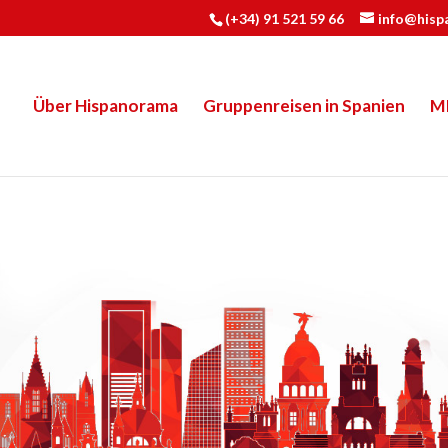
(+34) 91 521 59 66
info@hisp
Über Hispanorama
Gruppenreisen in Spanien
M