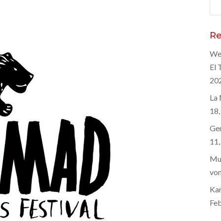
Suc
nac
Re
Wel
El 
20
La 
18,
Gen
11,
Mus
von
Kar
Feb