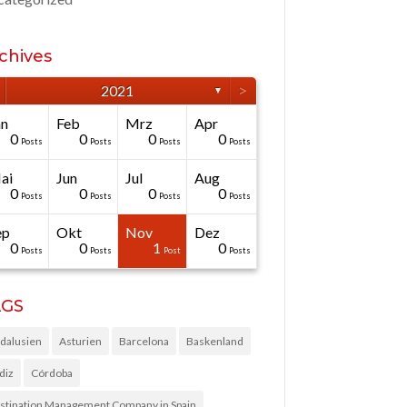
chives
>
2021
▼
än
Feb
Mrz
Apr
0
0
0
0
Posts
Posts
Posts
Posts
ai
Jun
Jul
Aug
0
0
0
0
Posts
Posts
Posts
Posts
ep
Okt
Nov
Dez
0
0
1
0
Posts
Posts
Post
Posts
AGS
dalusien
Asturien
Barcelona
Baskenland
diz
Córdoba
stination Management Company in Spain