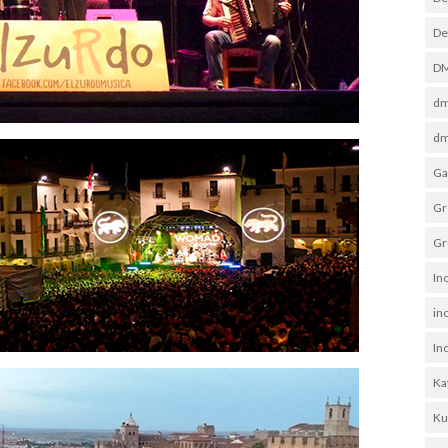
De
D
dm
dm
Ga
Gr
Gr
In
in
In
Ka
Ku