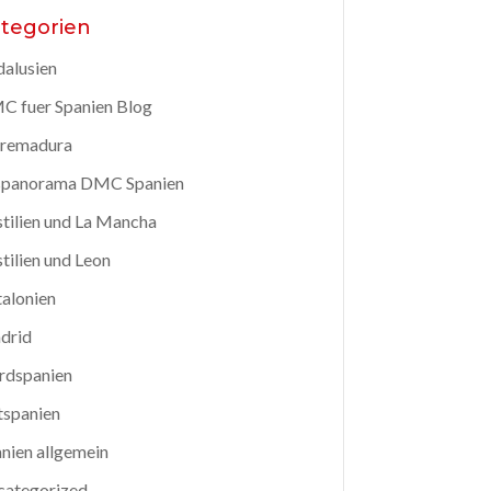
tegorien
alusien
 fuer Spanien Blog
tremadura
spanorama DMC Spanien
tilien und La Mancha
tilien und Leon
alonien
drid
rdspanien
tspanien
nien allgemein
categorized