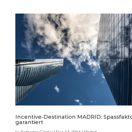
Incentive-Destination MADRID: Spassfakt
garantiert
by
Katharina Giesler
|
Dez. 14, 2016
|
Madrid