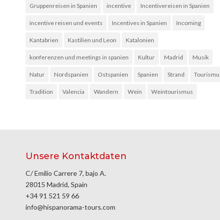
Gruppenreisen in Spanien
incentive
Incentivereisen in Spanien
incentive reisen und events
Incentives in Spanien
Incoming
Kantabrien
Kastilien und Leon
Katalonien
konferenzen und meetings in spanien
Kultur
Madrid
Musik
Natur
Nordspanien
Ostspanien
Spanien
Strand
Tourismu
Tradition
Valencia
Wandern
Wein
Weintourismus
Unsere Kontaktdaten
C/ Emilio Carrere 7, bajo A.
28015 Madrid, Spain
+34 91 521 59 66
info@hispanorama-tours.com