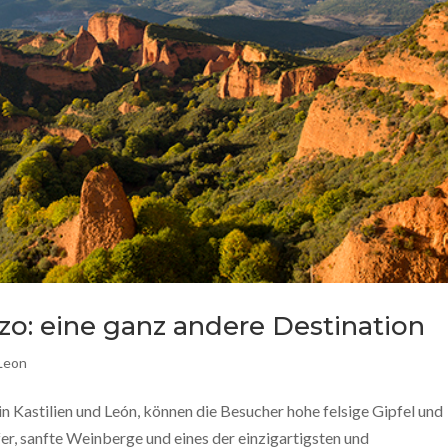
zo: eine ganz andere Destination
 Leon
in Kastilien und León, können die Besucher hohe felsige Gipfel und
fer, sanfte Weinberge und eines der einzigartigsten und