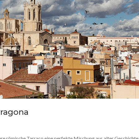
rragona
ere römische Tarraco eine perfekte Mischung aus alter Geschichte