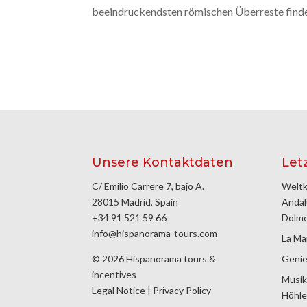
beeindruckendsten römischen Überreste finden
Unsere Kontaktdaten
Let
C/ Emilio Carrere 7, bajo A.
Weltk
28015 Madrid, Spain
Andal
+34 91 521 59 66
Dolm
info@hispanorama-tours.com
La Ma
© 2026 Hispanorama tours &
Genie
incentives
Musik
Legal Notice
|
Privacy Policy
Höhle