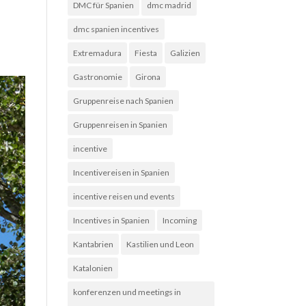
DMC für Spanien
dmc madrid
dmc spanien incentives
Extremadura
Fiesta
Galizien
Gastronomie
Girona
Gruppenreise nach Spanien
Gruppenreisen in Spanien
incentive
Incentivereisen in Spanien
incentive reisen und events
Incentives in Spanien
Incoming
Kantabrien
Kastilien und Leon
Katalonien
konferenzen und meetings in