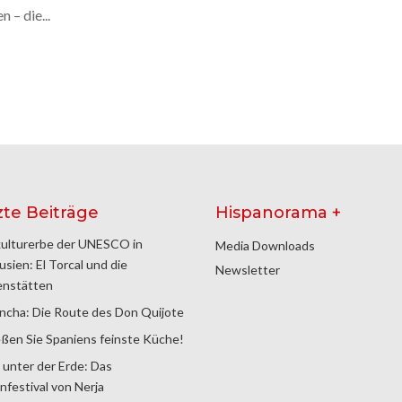
 – die...
zte Beiträge
Hispanorama +
ulturerbe der UNESCO in
Media Downloads
usien: El Torcal und die
Newsletter
enstätten
ncha: Die Route des Don Quijote
ßen Sie Spaniens feinste Küche!
 unter der Erde: Das
nfestival von Nerja