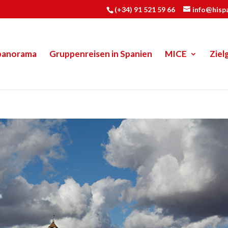
(+34) 91 521 59 66
info@hisp
panorama
Gruppenreisen in Spanien
MICE
Ziel