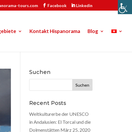
anorama-tours.com
Facebook
Linkedin
gebiete
Kontakt Hispanorama
Blog
Suchen
Suche
nach:
Recent Posts
Weltkulturerbe der UNESCO
in Andalusien: El Torcal und die
Dolmenstätten
März 25, 2020