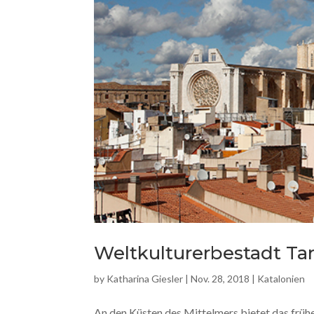
Weltkulturerbestadt Ta
by
Katharina Giesler
|
Nov. 28, 2018
|
Katalonien
An den Küsten des Mittelmers bietet das früh