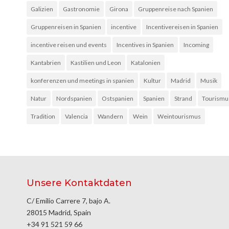
Galizien
Gastronomie
Girona
Gruppenreise nach Spanien
Gruppenreisen in Spanien
incentive
Incentivereisen in Spanien
incentive reisen und events
Incentives in Spanien
Incoming
Kantabrien
Kastilien und Leon
Katalonien
konferenzen und meetings in spanien
Kultur
Madrid
Musik
Natur
Nordspanien
Ostspanien
Spanien
Strand
Tourismu
Tradition
Valencia
Wandern
Wein
Weintourismus
Unsere Kontaktdaten
C/ Emilio Carrere 7, bajo A.
28015 Madrid, Spain
+34 91 521 59 66