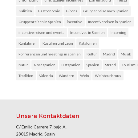
dmc madrid
dmc spanien incentives
Extremadura
Fiesta
Galizien
Gastronomie
Girona
Gruppenreise nach Spanien
Gruppenreisen in Spanien
incentive
Incentivereisen in Spanien
incentive reisen und events
Incentives in Spanien
Incoming
Kantabrien
Kastilien und Leon
Katalonien
konferenzen und meetings in spanien
Kultur
Madrid
Musik
Natur
Nordspanien
Ostspanien
Spanien
Strand
Tourismu
Tradition
Valencia
Wandern
Wein
Weintourismus
Unsere Kontaktdaten
C/ Emilio Carrere 7, bajo A.
28015 Madrid, Spain