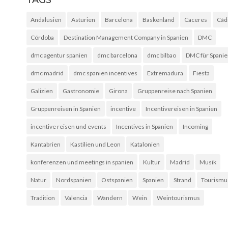
Andalusien
Asturien
Barcelona
Baskenland
Caceres
Cád
Córdoba
Destination Management Company in Spanien
DMC
dmc agentur spanien
dmc barcelona
dmc bilbao
DMC für Spani
dmc madrid
dmc spanien incentives
Extremadura
Fiesta
Galizien
Gastronomie
Girona
Gruppenreise nach Spanien
Gruppenreisen in Spanien
incentive
Incentivereisen in Spanien
incentive reisen und events
Incentives in Spanien
Incoming
Kantabrien
Kastilien und Leon
Katalonien
konferenzen und meetings in spanien
Kultur
Madrid
Musik
Natur
Nordspanien
Ostspanien
Spanien
Strand
Tourismu
Tradition
Valencia
Wandern
Wein
Weintourismus