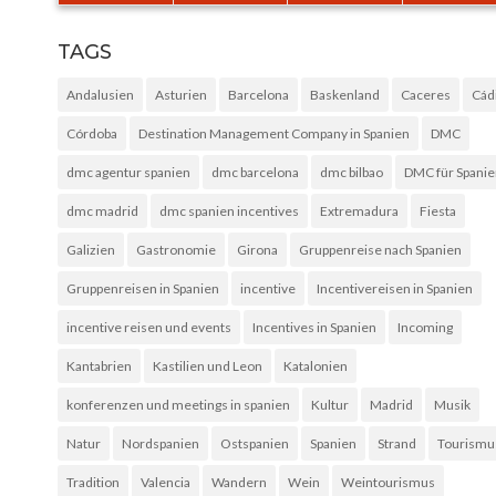
TAGS
Andalusien
Asturien
Barcelona
Baskenland
Caceres
Cád
Córdoba
Destination Management Company in Spanien
DMC
dmc agentur spanien
dmc barcelona
dmc bilbao
DMC für Spani
dmc madrid
dmc spanien incentives
Extremadura
Fiesta
Galizien
Gastronomie
Girona
Gruppenreise nach Spanien
Gruppenreisen in Spanien
incentive
Incentivereisen in Spanien
incentive reisen und events
Incentives in Spanien
Incoming
Kantabrien
Kastilien und Leon
Katalonien
konferenzen und meetings in spanien
Kultur
Madrid
Musik
Natur
Nordspanien
Ostspanien
Spanien
Strand
Tourismu
Tradition
Valencia
Wandern
Wein
Weintourismus