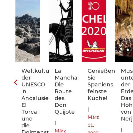
ter
Weltkulturerbe
La
Genießen
Mus
der
Mancha:
Sie
unt
nien:
UNESCO
Die
Spaniens
der
in
Route
feinste
Erde
Andalusien:
des
Küche!
Das
El
Don
Höhl
|
nee
Torcal
Quijote
von
März
und
Nerj
|
11,
die
|
März
Dolmenstätten
2020