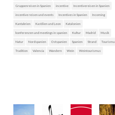
Gruppenreisen in Spanien
incentive
Incentivereisen in Spanien
incentive reisen und events
Incentives in Spanien
Incoming
Kantabrien
Kastilien und Leon
Katalonien
konferenzen und meetings in spanien
Kultur
Madrid
Musik
Natur
Nordspanien
Ostspanien
Spanien
Strand
Tourismu
Tradition
Valencia
Wandern
Wein
Weintourismus