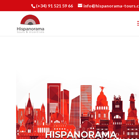
(+34) 91 521 59 66
info@hispanorama-tours.
HISPANORAMA