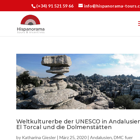
(+34) 91 521 59 66
info@hispanorama-tours.
Weltkulturerbe der UNESCO in Andalusien
El Torcal und die Dolmenstätten
by
Katharina Giesler
|
März 25, 2020
|
Andalusien
,
DMC fuer