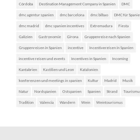
Córdoba
Destination Management Company in Spanien
DMC
dmc agentur spanien
dmc barcelona
dmc bilbao
DMC für Spani
dmc madrid
dmc spanien incentives
Extremadura
Fiesta
Galizien
Gastronomie
Girona
Gruppenreise nach Spanien
Gruppenreisen in Spanien
incentive
Incentivereisen in Spanien
incentive reisen und events
Incentives in Spanien
Incoming
Kantabrien
Kastilien und Leon
Katalonien
konferenzen und meetings in spanien
Kultur
Madrid
Musik
Natur
Nordspanien
Ostspanien
Spanien
Strand
Tourismu
Tradition
Valencia
Wandern
Wein
Weintourismus