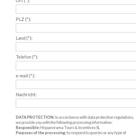
Ort (*):
PLZ (*):
Land (*):
Telefon (*):
e-mail (*):
Nachricht:
DATA PROTECTION:
In accordance with data protection regulations,
we provide you with the following processing information:
Responsible:
Hispanorama Tours & Incentives SL
Purposes of the processing:
to respond to queries or any type of